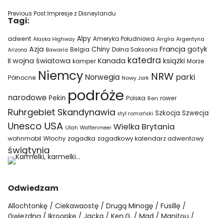
Previous Post
Impresje z Disneylandu
Tagi:
Alpy
adwent
Ameryka Południowa
Alaska Highway
Anglia
Argentyna
Azja
Francja
gotyk
Chiny
Belgia
Bawaria
Dolna Saksonia
Arizona
katedra
II wojna światowa
Kanada
książki
kamper
Morze
Niemcy
NRW
parki
Norwegia
Północne
Nowy Jork
podróże
narodowe
Pekin
Polska
rower
Ren
Ruhrgebiet
Skandynawia
Szkocja
Szwecja
styl romański
USA
Unesco
Wielka Brytania
Utah
Wattenmeer
wohnmobil
Włochy
zagadka
zagadkowy kalendarz adwentowy
świątynia
Odwiedzam
Allochtonkę
Ciekawaostę
Drugą Minogę
Fusillę
Gwiezdną
Ikroopkę
Jacka
Ken.G.
Mad
Manitou