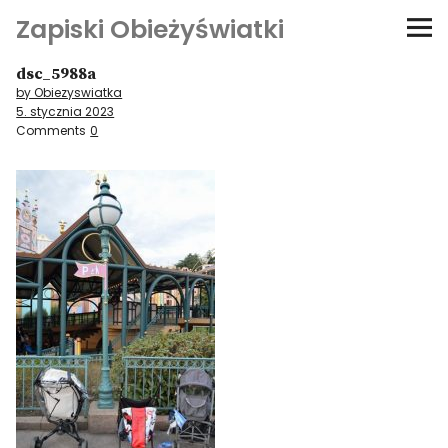
Zapiski Obieżyświatki
dsc_5988a
Podróże
by Obiezyswiatka
5. stycznia 2023
Kultura i sztuka
Comments
0
Kątem oka
O-fiszki
Niezwyczajne ściany
Dom na kółkach