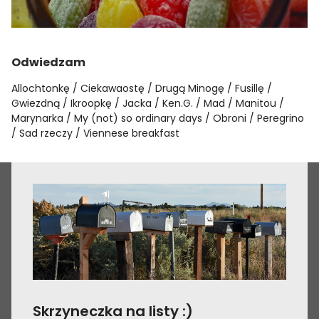
Odwiedzam
Allochtonkę
Ciekawaostę
Drugą Minogę
Fusillę
Gwiezdną
Ikroopkę
Jacka
Ken.G.
Mad
Manitou
Marynarka
My (not) so ordinary days
Obroni
Peregrino
Sad rzeczy
Viennese breakfast
Skrzyneczka na listy :)