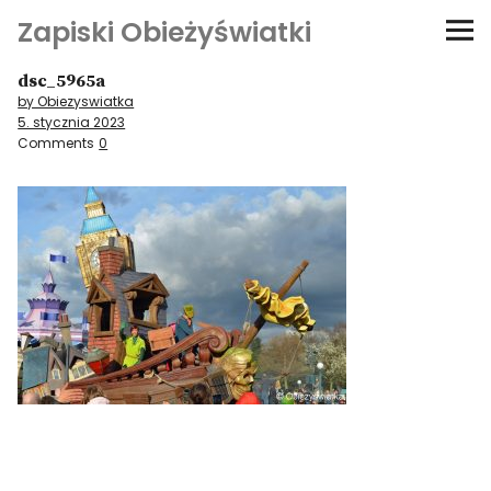
Zapiski Obieżyświatki
dsc_5965a
Podróże
by Obiezyswiatka
5. stycznia 2023
Kultura i sztuka
Comments
0
Kątem oka
O-fiszki
Niezwyczajne ściany
Dom na kółkach