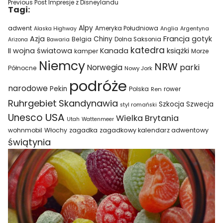
Previous Post
Impresje z Disneylandu
Tagi:
Alpy
adwent
Ameryka Południowa
Alaska Highway
Anglia
Argentyna
Azja
Francja
gotyk
Chiny
Belgia
Bawaria
Dolna Saksonia
Arizona
katedra
II wojna światowa
Kanada
książki
kamper
Morze
Niemcy
NRW
parki
Norwegia
Północne
Nowy Jork
podróże
narodowe
Pekin
Polska
rower
Ren
Ruhrgebiet
Skandynawia
Szkocja
Szwecja
styl romański
USA
Unesco
Wielka Brytania
Utah
Wattenmeer
wohnmobil
Włochy
zagadka
zagadkowy kalendarz adwentowy
świątynia