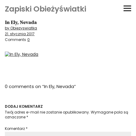
Zapiski Obieżyświatki
In Ely, Nevada
Podróże
by Obiezyswiatka
21. stycznia 2017
Kultura i sztuka
Comments
0
Kątem oka
O-fiszki
0 comments on “
In Ely, Nevada
”
Niezwyczajne ściany
Dom na kółkach
DODAJ KOMENTARZ
Twój adres e-mail nie zostanie opublikowany.
Wymagane pola są
oznaczone
*
Komentarz
*