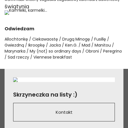
świątynia
Odwiedzam
Allochtonkę
Ciekawaostę
Drugą Minogę
Fusillę
Gwiezdną
Ikroopkę
Jacka
Ken.G.
Mad
Manitou
Marynarka
My (not) so ordinary days
Obroni
Peregrino
Sad rzeczy
Viennese breakfast
Skrzyneczka na listy :)
Kontakt