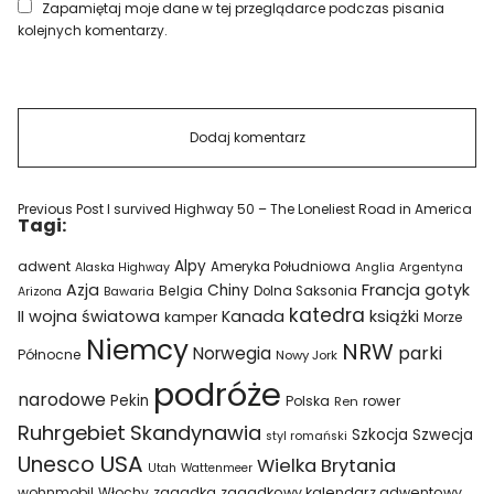
Zapamiętaj moje dane w tej przeglądarce podczas pisania
kolejnych komentarzy.
Previous Post
I survived Highway 50 – The Loneliest Road in America
Tagi:
Alpy
adwent
Ameryka Południowa
Alaska Highway
Anglia
Argentyna
Azja
Francja
gotyk
Chiny
Belgia
Bawaria
Dolna Saksonia
Arizona
katedra
II wojna światowa
Kanada
książki
kamper
Morze
Niemcy
NRW
parki
Norwegia
Północne
Nowy Jork
podróże
narodowe
Pekin
Polska
rower
Ren
Ruhrgebiet
Skandynawia
Szkocja
Szwecja
styl romański
USA
Unesco
Wielka Brytania
Utah
Wattenmeer
wohnmobil
Włochy
zagadka
zagadkowy kalendarz adwentowy