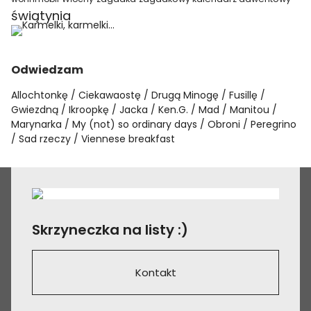
świątynia
Odwiedzam
Allochtonkę
Ciekawaostę
Drugą Minogę
Fusillę
Gwiezdną
Ikroopkę
Jacka
Ken.G.
Mad
Manitou
Marynarka
My (not) so ordinary days
Obroni
Peregrino
Sad rzeczy
Viennese breakfast
Skrzyneczka na listy :)
Kontakt