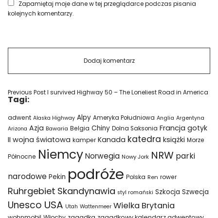
Zapamiętaj moje dane w tej przeglądarce podczas pisania
kolejnych komentarzy.
Previous Post
I survived Highway 50 – The Loneliest Road in America
Tagi:
Alpy
adwent
Ameryka Południowa
Alaska Highway
Anglia
Argentyna
Azja
Francja
gotyk
Chiny
Belgia
Bawaria
Dolna Saksonia
Arizona
katedra
II wojna światowa
Kanada
książki
kamper
Morze
Niemcy
NRW
parki
Norwegia
Północne
Nowy Jork
podróże
narodowe
Pekin
Polska
rower
Ren
Ruhrgebiet
Skandynawia
Szkocja
Szwecja
styl romański
USA
Unesco
Wielka Brytania
Utah
Wattenmeer
wohnmobil
Włochy
zagadka
zagadkowy kalendarz adwentowy