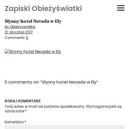
Zapiski Obieżyświatki
Słynny hotel Nevada w Ely
Podróże
by Obiezyswiatka
21. stycznia 2017
Kultura i sztuka
Comments
0
Kątem oka
O-fiszki
0 comments on “
Słynny hotel Nevada w Ely
”
Niezwyczajne ściany
Dom na kółkach
DODAJ KOMENTARZ
Twój adres e-mail nie zostanie opublikowany.
Wymagane pola są
oznaczone
*
Komentarz
*