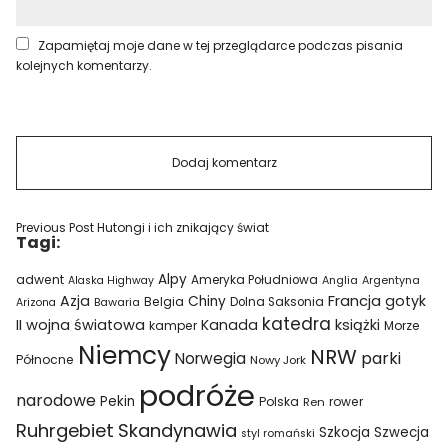
Zapamiętaj moje dane w tej przeglądarce podczas pisania
kolejnych komentarzy.
Previous Post
Hutongi i ich znikający świat
Tagi:
Alpy
adwent
Ameryka Południowa
Alaska Highway
Anglia
Argentyna
Azja
Francja
gotyk
Chiny
Belgia
Bawaria
Dolna Saksonia
Arizona
katedra
II wojna światowa
Kanada
książki
kamper
Morze
Niemcy
NRW
parki
Norwegia
Północne
Nowy Jork
podróże
narodowe
Pekin
Polska
rower
Ren
Ruhrgebiet
Skandynawia
Szkocja
Szwecja
styl romański