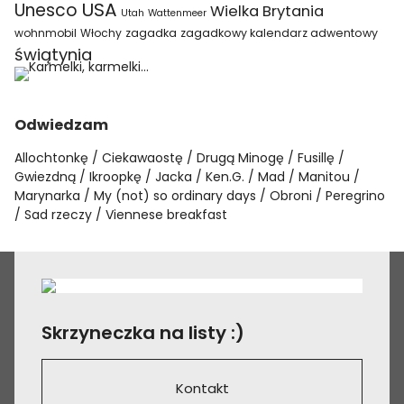
USA
Unesco
Wielka Brytania
Utah
Wattenmeer
wohnmobil
Włochy
zagadka
zagadkowy kalendarz adwentowy
świątynia
Odwiedzam
Allochtonkę
Ciekawaostę
Drugą Minogę
Fusillę
Gwiezdną
Ikroopkę
Jacka
Ken.G.
Mad
Manitou
Marynarka
My (not) so ordinary days
Obroni
Peregrino
Sad rzeczy
Viennese breakfast
Skrzyneczka na listy :)
Kontakt