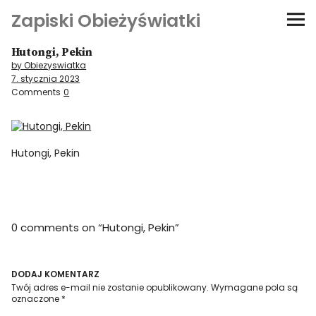
Zapiski Obieżyświatki
Hutongi, Pekin
Podróże
by Obiezyswiatka
7. stycznia 2023
Kultura i sztuka
Comments
0
Kątem oka
Hutongi, Pekin
O-fiszki
Niezwyczajne ściany
0 comments on “
Hutongi, Pekin
”
Dom na kółkach
DODAJ KOMENTARZ
Twój adres e-mail nie zostanie opublikowany.
Wymagane pola są
oznaczone
*