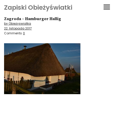
Zapiski Obieżyświatki
Zagroda – Hamburger Hallig
Podróże
by Obiezyswiatka
22. listopada 2017
Kultura i sztuka
Comments
0
Kątem oka
O-fiszki
Niezwyczajne ściany
Dom na kółkach