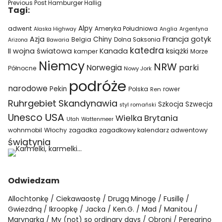
Previous Post
Hamburger Hallig
Tagi:
Alpy
adwent
Ameryka Południowa
Alaska Highway
Anglia
Argentyna
Azja
Francja
gotyk
Chiny
Belgia
Bawaria
Dolna Saksonia
Arizona
katedra
II wojna światowa
Kanada
książki
kamper
Morze
Niemcy
NRW
parki
Norwegia
Północne
Nowy Jork
podróże
narodowe
Pekin
Polska
rower
Ren
Ruhrgebiet
Skandynawia
Szkocja
Szwecja
styl romański
USA
Unesco
Wielka Brytania
Utah
Wattenmeer
wohnmobil
Włochy
zagadka
zagadkowy kalendarz adwentowy
świątynia
Odwiedzam
Allochtonkę
Ciekawaostę
Drugą Minogę
Fusillę
Gwiezdną
Ikroopkę
Jacka
Ken.G.
Mad
Manitou
Marynarka
My (not) so ordinary days
Obroni
Peregrino