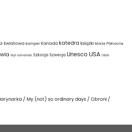
katedra
na światowa
Kanada
książki
kamper
Morze Północne
USA
Unesco
wia
Szkocja
Szwecja
styl romański
Utah
arynarka
My (not) so ordinary days
Obroni