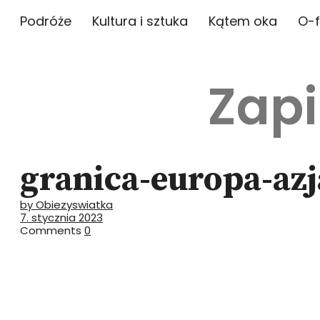
Podróże
Kultura i sztuka
Kątem oka
O-f
Zapi
granica-europa-azj
by Obiezyswiatka
7. stycznia 2023
Comments
0