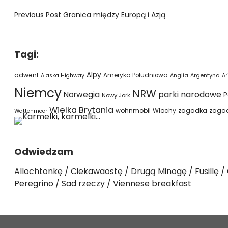
Previous Post
Granica między Europą i Azją
Tagi:
Alpy
adwent
Ameryka Południowa
Alaska Highway
Anglia
Argentyna
Ar
Niemcy
NRW
parki narodowe
Norwegia
P
Nowy Jork
Wielka Brytania
wohnmobil
Włochy
zagadka
zaga
Wattenmeer
Odwiedzam
Allochtonkę
Ciekawaostę
Drugą Minogę
Fusillę
Peregrino
Sad rzeczy
Viennese breakfast