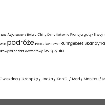
Azja
Francja
gotyk
II woj
Chiny
Belgia
Bawaria
Dolna Saksonia
izona
podróże
Ruhrgebiet
Skandyna
ekin
Polska
rower
Ren
świątynia
dkowy kalendarz adwentowy
Gwiezdną
Ikroopkę
Jacka
Ken.G.
Mad
Manitou
M