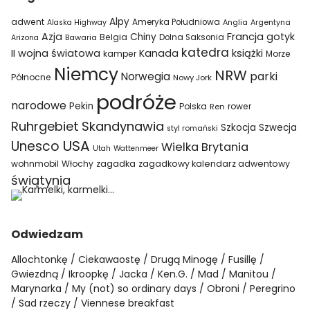
Alpy
adwent
Ameryka Południowa
Alaska Highway
Anglia
Argentyna
Azja
Francja
gotyk
Chiny
Belgia
Bawaria
Dolna Saksonia
Arizona
katedra
II wojna światowa
Kanada
książki
kamper
Morze
Niemcy
NRW
parki
Norwegia
Północne
Nowy Jork
podróże
narodowe
Pekin
Polska
rower
Ren
Ruhrgebiet
Skandynawia
Szkocja
Szwecja
styl romański
USA
Unesco
Wielka Brytania
Utah
Wattenmeer
wohnmobil
Włochy
zagadka
zagadkowy kalendarz adwentowy
świątynia
Odwiedzam
Allochtonkę
Ciekawaostę
Drugą Minogę
Fusillę
Gwiezdną
Ikroopkę
Jacka
Ken.G.
Mad
Manitou
Marynarka
My (not) so ordinary days
Obroni
Peregrino
Sad rzeczy
Viennese breakfast