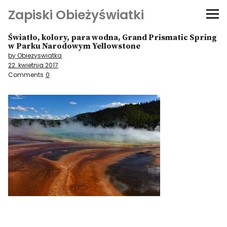
Zapiski Obieżyświatki
Światło, kolory, para wodna, Grand Prismatic Spring
Podróże
w Parku Narodowym Yellowstone
by Obiezyswiatka
22. kwietnia 2017
Kultura i sztuka
Comments
0
Kątem oka
O-fiszki
Niezwyczajne ściany
Dom na kółkach