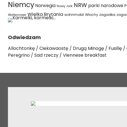
Niemcy
NRW
parki narodowe
Norwegia
P
Nowy Jork
Wielka Brytania
wohnmobil
Włochy
zagadka
zaga
Wattenmeer
Odwiedzam
Allochtonkę
Ciekawaostę
Drugą Minogę
Fusillę
Peregrino
Sad rzeczy
Viennese breakfast