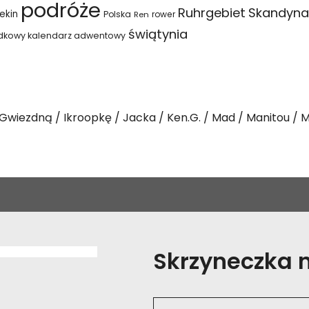
podróże
Ruhrgebiet
Skandyna
ekin
Polska
rower
Ren
świątynia
dkowy kalendarz adwentowy
Gwiezdną
Ikroopkę
Jacka
Ken.G.
Mad
Manitou
M
Skrzyneczka na