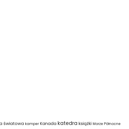
katedra
na światowa
Kanada
książki
kamper
Morze Północne