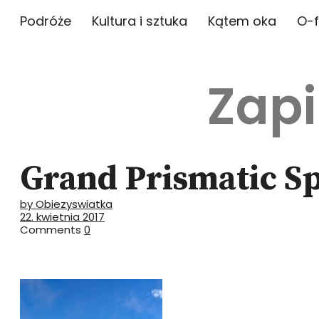
Podróże
Kultura i sztuka
Kątem oka
O-f
Zapi
Grand Prismatic S
by Obiezyswiatka
22. kwietnia 2017
Comments
0