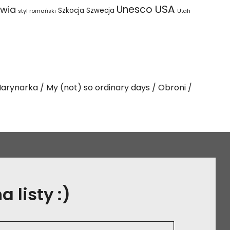
USA
Unesco
wia
Szkocja
Szwecja
styl romański
Utah
arynarka
My (not) so ordinary days
Obroni
 listy :)