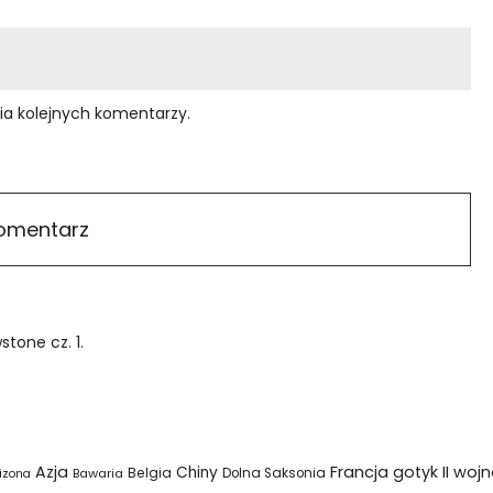
ia kolejnych komentarzy.
tone cz. 1.
Azja
Francja
gotyk
II woj
Chiny
Belgia
Bawaria
Dolna Saksonia
izona