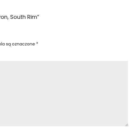
yon, South Rim
”
la są oznaczone
*