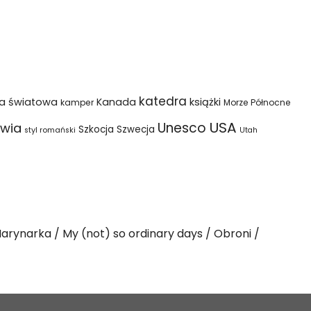
katedra
na światowa
Kanada
książki
kamper
Morze Północne
USA
Unesco
wia
Szkocja
Szwecja
styl romański
Utah
arynarka
My (not) so ordinary days
Obroni