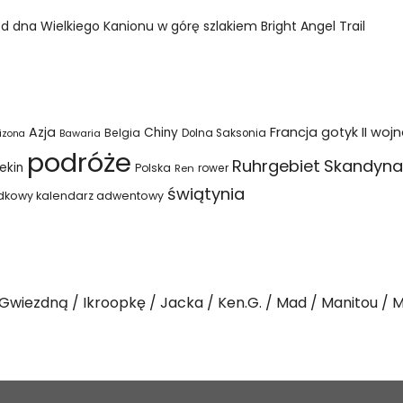
dna Wielkiego Kanionu w górę szlakiem Bright Angel Trail
Azja
Francja
gotyk
II woj
Chiny
Belgia
Bawaria
Dolna Saksonia
izona
podróże
Ruhrgebiet
Skandyna
ekin
Polska
rower
Ren
świątynia
dkowy kalendarz adwentowy
Gwiezdną
Ikroopkę
Jacka
Ken.G.
Mad
Manitou
M