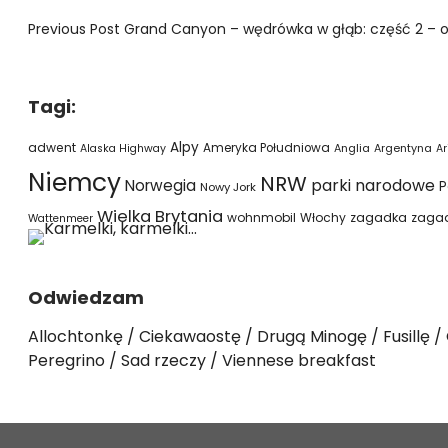
Previous Post
Grand Canyon – wędrówka w głąb: część 2 – od 
Tagi:
Alpy
adwent
Ameryka Południowa
Alaska Highway
Anglia
Argentyna
Ar
Niemcy
NRW
parki narodowe
Norwegia
P
Nowy Jork
Wielka Brytania
wohnmobil
Włochy
zagadka
zaga
Wattenmeer
Odwiedzam
Allochtonkę
Ciekawaostę
Drugą Minogę
Fusillę
Peregrino
Sad rzeczy
Viennese breakfast