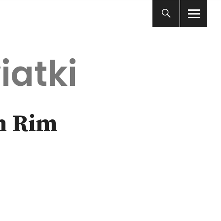
iatki
th Rim