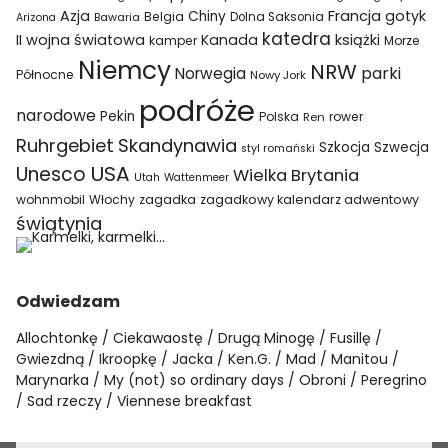
Azja
Francja
gotyk
Chiny
Belgia
Bawaria
Dolna Saksonia
Arizona
katedra
II wojna światowa
Kanada
książki
kamper
Morze
Niemcy
NRW
parki
Norwegia
Północne
Nowy Jork
podróże
narodowe
Pekin
Polska
rower
Ren
Ruhrgebiet
Skandynawia
Szkocja
Szwecja
styl romański
USA
Unesco
Wielka Brytania
Utah
Wattenmeer
wohnmobil
Włochy
zagadka
zagadkowy kalendarz adwentowy
świątynia
Odwiedzam
Allochtonkę
Ciekawaostę
Drugą Minogę
Fusillę
Gwiezdną
Ikroopkę
Jacka
Ken.G.
Mad
Manitou
Marynarka
My (not) so ordinary days
Obroni
Peregrino
Sad rzeczy
Viennese breakfast