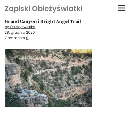
Zapiski Obieżyświatki
Grand Canyon i Bright Angel Trail
Podróże
by Obiezyswiatka
28. grudnia 2020
Kultura i sztuka
Comments
0
Kątem oka
O-fiszki
Niezwyczajne ściany
Dom na kółkach