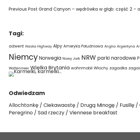
Previous Post
Grand Canyon – wędrówka w głąb: część 2 – od 
Tagi:
Alpy
adwent
Ameryka Południowa
Alaska Highway
Anglia
Argentyna
Ar
Niemcy
NRW
parki narodowe
Norwegia
P
Nowy Jork
Wielka Brytania
wohnmobil
Włochy
zagadka
zaga
Wattenmeer
Odwiedzam
Allochtonkę
Ciekawaostę
Drugą Minogę
Fusillę
Peregrino
Sad rzeczy
Viennese breakfast