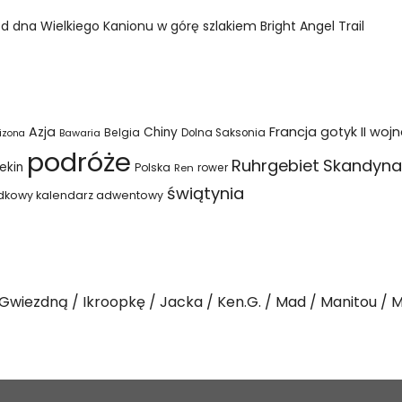
dna Wielkiego Kanionu w górę szlakiem Bright Angel Trail
Azja
Francja
gotyk
II woj
Chiny
Belgia
Bawaria
Dolna Saksonia
izona
podróże
Ruhrgebiet
Skandyna
ekin
Polska
rower
Ren
świątynia
dkowy kalendarz adwentowy
Gwiezdną
Ikroopkę
Jacka
Ken.G.
Mad
Manitou
M