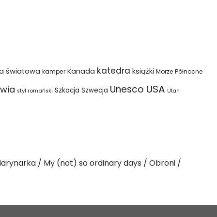
katedra
na światowa
Kanada
książki
kamper
Morze Północne
USA
Unesco
wia
Szkocja
Szwecja
styl romański
Utah
arynarka
My (not) so ordinary days
Obroni