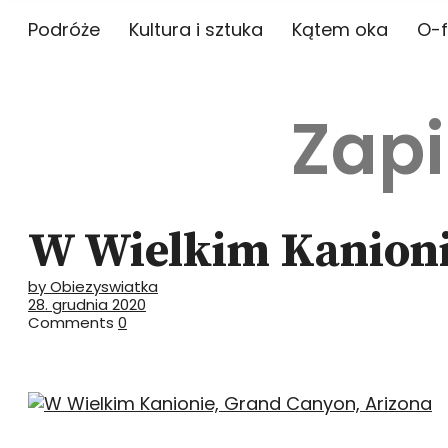
Podróże
Kultura i sztuka
Kątem oka
O-f
Zapi
W Wielkim Kanioni
by Obiezyswiatka
28. grudnia 2020
Comments
0