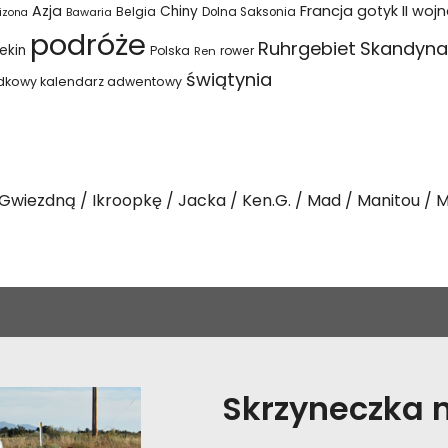
Azja
Francja
gotyk
II woj
Chiny
Belgia
Bawaria
Dolna Saksonia
izona
podróże
Ruhrgebiet
Skandyna
ekin
Polska
rower
Ren
świątynia
dkowy kalendarz adwentowy
Gwiezdną
Ikroopkę
Jacka
Ken.G.
Mad
Manitou
M
Skrzyneczka na