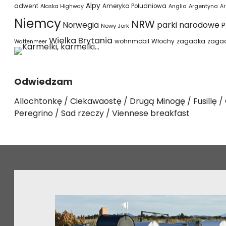
Alpy
adwent
Ameryka Południowa
Alaska Highway
Anglia
Argentyna
Ar
Niemcy
NRW
parki narodowe
Norwegia
P
Nowy Jork
Wielka Brytania
wohnmobil
Włochy
zagadka
zaga
Wattenmeer
Odwiedzam
Allochtonkę
Ciekawaostę
Drugą Minogę
Fusillę
Peregrino
Sad rzeczy
Viennese breakfast