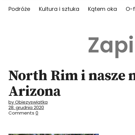
Podróże
Kultura i sztuka
Kątem oka
O-f
Zapi
North Rim i nasze 
Arizona
by Obiezyswiatka
28. grudnia 2020
Comments
0