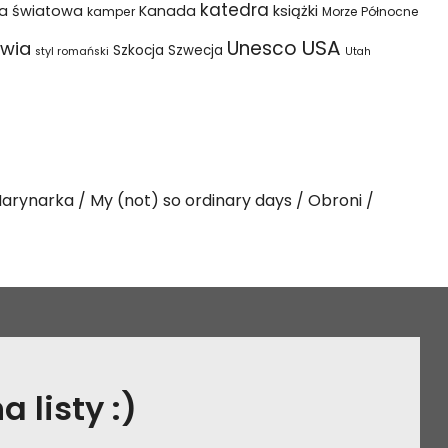
katedra
na światowa
Kanada
książki
kamper
Morze Północne
USA
Unesco
wia
Szkocja
Szwecja
styl romański
Utah
arynarka
My (not) so ordinary days
Obroni
 listy :)