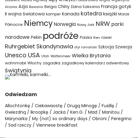
Ameryka Południowa
Alaska Highway
Anglia
Argentyna
Azja
Francja
gotyk
Chiny
Belgia
Bawaria
Dolna Saksonia
Arizona
katedra
II wojna światowa
Kanada
książki
kamper
Morze
Niemcy
NRW
parki
Norwegia
Północne
Nowy Jork
podróże
narodowe
Pekin
Polska
rower
Ren
Ruhrgebiet
Skandynawia
Szkocja
Szwecja
styl romański
USA
Unesco
Wielka Brytania
Utah
Wattenmeer
wohnmobil
Włochy
zagadka
zagadkowy kalendarz adwentowy
świątynia
Odwiedzam
Allochtonkę
Ciekawaostę
Drugą Minogę
Fusillę
Gwiezdną
Ikroopkę
Jacka
Ken.G.
Mad
Manitou
Marynarka
My (not) so ordinary days
Obroni
Peregrino
Sad rzeczy
Viennese breakfast