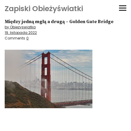
Zapiski Obieżyświatki
Między jedną mgłą a drugą – Golden Gate Bridge
Podróże
by Obiezyswiatka
19. listopada 2022
Kultura i sztuka
Comments
0
Kątem oka
O-fiszki
Niezwyczajne ściany
Dom na kółkach