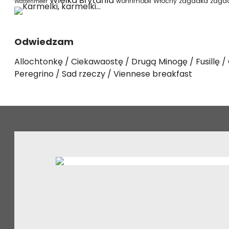
Wielka Brytania
wohnmobil
Włochy
zagadka
zaga
Wattenmeer
Odwiedzam
Allochtonkę
Ciekawaostę
Drugą Minogę
Fusillę
Peregrino
Sad rzeczy
Viennese breakfast