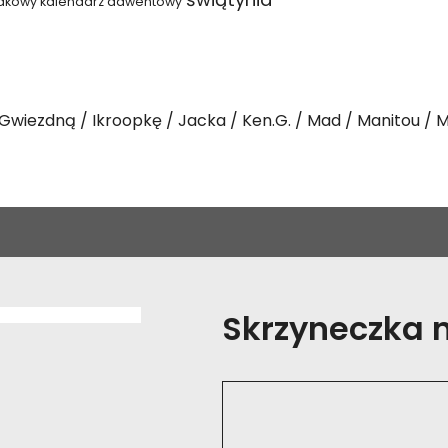
dkowy kalendarz adwentowy
Gwiezdną
Ikroopkę
Jacka
Ken.G.
Mad
Manitou
M
Skrzyneczka na