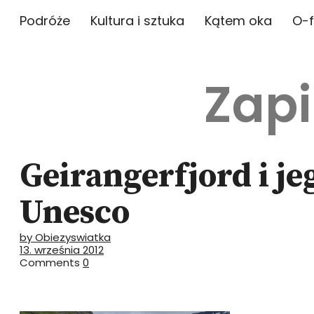
Podróże
Kultura i sztuka
Kątem oka
O-f
Zapi
Geirangerfjord i je
Unesco
by Obiezyswiatka
13. września 2012
Comments
0