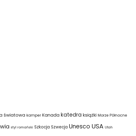
katedra
na światowa
Kanada
książki
kamper
Morze Północne
USA
Unesco
wia
Szkocja
Szwecja
styl romański
Utah