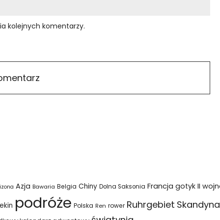
ia kolejnych komentarzy.
Azja
Francja
gotyk
II woj
Chiny
Belgia
Bawaria
Dolna Saksonia
izona
podróże
Ruhrgebiet
Skandyna
ekin
Polska
rower
Ren
świątynia