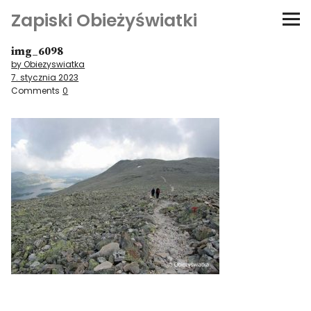
Zapiski Obieżyświatki
img_6098
Podróże
by Obiezyswiatka
7. stycznia 2023
Kultura i sztuka
Comments
0
Kątem oka
O-fiszki
Niezwyczajne ściany
Dom na kółkach