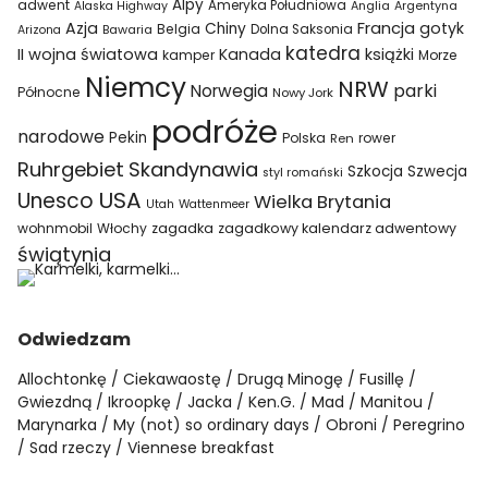
Alpy
adwent
Ameryka Południowa
Alaska Highway
Anglia
Argentyna
Azja
Francja
gotyk
Chiny
Belgia
Bawaria
Dolna Saksonia
Arizona
katedra
II wojna światowa
Kanada
książki
kamper
Morze
Niemcy
NRW
parki
Norwegia
Północne
Nowy Jork
podróże
narodowe
Pekin
Polska
rower
Ren
Ruhrgebiet
Skandynawia
Szkocja
Szwecja
styl romański
USA
Unesco
Wielka Brytania
Utah
Wattenmeer
wohnmobil
Włochy
zagadka
zagadkowy kalendarz adwentowy
świątynia
Odwiedzam
Allochtonkę
Ciekawaostę
Drugą Minogę
Fusillę
Gwiezdną
Ikroopkę
Jacka
Ken.G.
Mad
Manitou
Marynarka
My (not) so ordinary days
Obroni
Peregrino
Sad rzeczy
Viennese breakfast