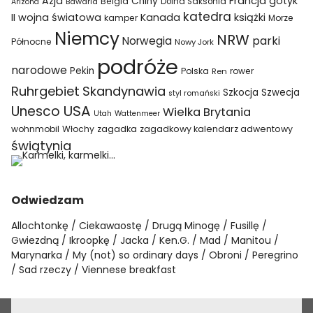
Azja
Francja
gotyk
Chiny
Belgia
Bawaria
Dolna Saksonia
Arizona
katedra
II wojna światowa
Kanada
książki
kamper
Morze
Niemcy
NRW
parki
Norwegia
Północne
Nowy Jork
podróże
narodowe
Pekin
Polska
rower
Ren
Ruhrgebiet
Skandynawia
Szkocja
Szwecja
styl romański
USA
Unesco
Wielka Brytania
Utah
Wattenmeer
wohnmobil
Włochy
zagadka
zagadkowy kalendarz adwentowy
świątynia
Odwiedzam
Allochtonkę
Ciekawaostę
Drugą Minogę
Fusillę
Gwiezdną
Ikroopkę
Jacka
Ken.G.
Mad
Manitou
Marynarka
My (not) so ordinary days
Obroni
Peregrino
Sad rzeczy
Viennese breakfast