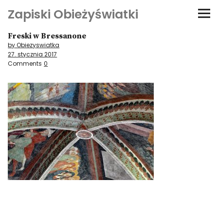
Zapiski Obieżyświatki
Freski w Bressanone
Podróże
by Obiezyswiatka
27. stycznia 2017
Kultura i sztuka
Comments
0
Kątem oka
O-fiszki
Niezwyczajne ściany
Dom na kółkach