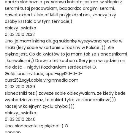
bardzo slonecznie. ps. serowa kobieta jestem. w sklepie z
serami tutaj pracowalam, baaaardzo drogimi serami.
nawet expert z Isle of Mull przyjezdzal nas, znaczy trzy
osoby ksztalcic w tym temacie;)
obiezy_swiatka
01.03.2010 21:32
Uno, ja mam lnianą długą sukienkę wyszywaną ręcznie w
maki (leży sobie w kartonie u rodziny w Polsce ;)). Ale
piękna jest. Co do kwiatów to ja mam tak ze słonecznikami
i konwaliami ;) Drewno też kocham. Sery jem wszędzie i mi
nie dość – nigdy! Pozdrawiam serdecznie! O.
Gość: una invitada, cpc1-sgyl20-0-0-
cust252.sgyl.cable.virginmedia.com
01.03.2010 21:39
sloneczniki tez:) zawsze sobie obiecywalam, ze kiedy bede
wychodzic za maz, to bukiet tylko ze slonecznikow:)))
raczej w kolejnym zyciu chyba:)))
obiezy_swiatka
01.03.2010 21:46
Uno, słoneczniki są piękne! :) O.
agpagp