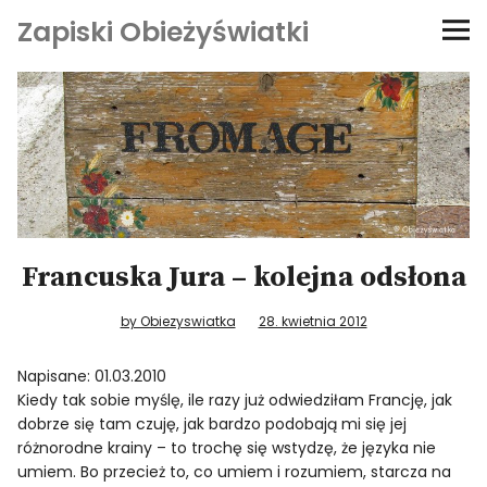
Zapiski Obieżyświatki
Podróże
Kultura i sztuka
Kątem oka
O-fiszki
Francuska Jura – kolejna odsłona
Niezwyczajne ściany
by Obiezyswiatka
28. kwietnia 2012
Napisane: 01.03.2010
Dom na kółkach
Kiedy tak sobie myślę, ile razy już odwiedziłam Francję, jak
dobrze się tam czuję, jak bardzo podobają mi się jej
różnorodne krainy – to trochę się wstydzę, że języka nie
umiem. Bo przecież to, co umiem i rozumiem, starcza na