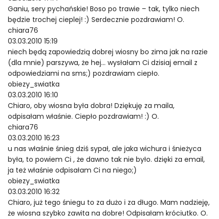
Ganiu, sery pychańskie! Boso po trawie – tak, tylko niech
będzie trochej cieplej! :) Serdecznie pozdrawiam! O.
chiara76
03.03.2010 15:19
niech będą zapowiedzią dobrej wiosny bo zima jak na razie
(dla mnie) parszywa, że hej… wysłałam Ci dzisiaj email z
odpowiedziami na sms;) pozdrawiam ciepło.
obiezy_swiatka
03.03.2010 16:10
Chiaro, oby wiosna była dobra! Dziękuję za maila,
odpisałam właśnie. Ciepło pozdrawiam! :) O.
chiara76
03.03.2010 16:23
u nas właśnie śnieg dziś sypał, ale jaka wichura i śnieżyca
była, to powiem Ci , że dawno tak nie było. dzięki za email,
ja też właśnie odpisałam Ci na niego;)
obiezy_swiatka
03.03.2010 16:32
Chiaro, już tego śniegu to za dużo i za długo. Mam nadzieję,
że wiosna szybko zawita na dobre! Odpisałam króciutko. O.