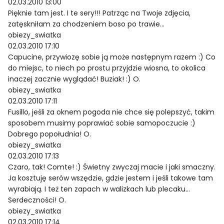
02.03.2010 13:00
Pięknie tam jest. I te sery!!! Patrząc na Twoje zdjęcia,
zatęskniłam za chodzeniem boso po trawie…
obiezy_swiatka
02.03.2010 17:10
Capucine, przywiozę sobie ją może następnym razem :) Co
do miejsc, to niech po prostu przyjdzie wiosna, to okolica
inaczej zacznie wyglądać! Buziak! :) O.
obiezy_swiatka
02.03.2010 17:11
Fusillo, jeśli za oknem pogoda nie chce się polepszyć, takim
sposobem musimy poprawiać sobie samopoczucie :)
Dobrego popołudnia! O.
obiezy_swiatka
02.03.2010 17:13
Czaro, tak! Comte! :) Świetny zwyczaj macie i jaki smaczny.
Ja kosztuję serów wszędzie, gdzie jestem i jeśli takowe tam
wyrabiają. I też ten zapach w walizkach lub plecaku…
Serdeczności! O.
obiezy_swiatka
02.03.2010 17:14