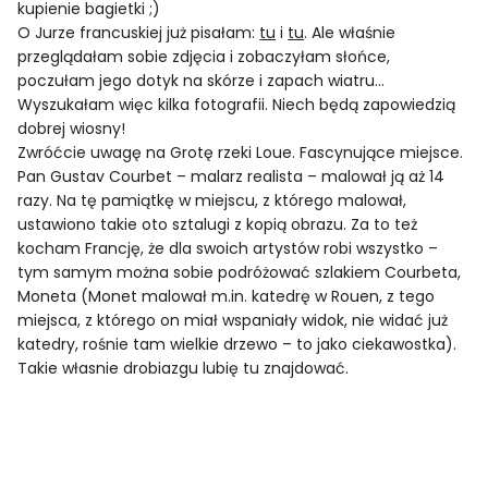
kupienie bagietki ;)
O Jurze francuskiej już pisałam:
tu
i
tu
. Ale właśnie
przeglądałam sobie zdjęcia i zobaczyłam słońce,
poczułam jego dotyk na skórze i zapach wiatru…
Wyszukałam więc kilka fotografii. Niech będą zapowiedzią
dobrej wiosny!
Zwróćcie uwagę na Grotę rzeki Loue. Fascynujące miejsce.
Pan Gustav Courbet – malarz realista – malował ją aż 14
razy. Na tę pamiątkę w miejscu, z którego malował,
ustawiono takie oto sztalugi z kopią obrazu. Za to też
kocham Francję, że dla swoich artystów robi wszystko –
tym samym można sobie podróżować szlakiem Courbeta,
Moneta (Monet malował m.in. katedrę w Rouen, z tego
miejsca, z którego on miał wspaniały widok, nie widać już
katedry, rośnie tam wielkie drzewo – to jako ciekawostka).
Takie własnie drobiazgu lubię tu znajdować.