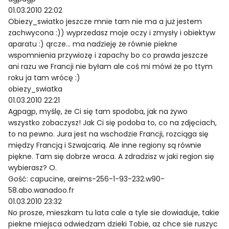
01.03.2010 22:02
Obiezy_swiatko jeszcze mnie tam nie ma a już jestem
zachwycona :)) wyprzedasz moje oczy i zmysły i obiektyw
aparatu :) qrcze… ma nadzieję że równie piekne
wspomnienia przywiozę i zapachy bo co prawda jeszcze
ani razu we Francji nie byłam ale coś mi mówi że po ttym
roku ja tam wrócę :)
obiezy_swiatka
01.03.2010 22:21
Agpagp, myślę, że Ci się tam spodoba, jak na żywo
wszystko zobaczysz! Jak Ci się podoba to, co na zdjęciach,
to na pewno. Jura jest na wschodzie Francji, rozciąga się
między Francją i Szwajcarią. Ale inne regiony są równie
piękne. Tam się dobrze wraca. A zdradzisz w jaki region się
wybierasz? O.
Gość: capucine, areims-256-1-93-232.w90-
58.abo.wanadoo.fr
01.03.2010 23:32
No prosze, mieszkam tu lata cale a tyle sie dowiaduje, takie
piekne miejsca odwiedzam dzieki Tobie, az chce sie ruszyc