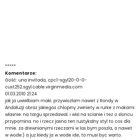
*****
Komentarze:
Gość: una invitada, cpc1-sgyl20-0-0-
cust252.sgyl.cable.virginmedia.com
01.03.2010 21:24
jak ja uwielbiam maki. przywiozlam nawet z Rondy w
Andaluzji obraz jakiegos chlopiny zwiniety w rurke z makami
wlasnie. na targu sprzedawal. i wisi na scianie i tez o sloncu
przypomina. no i rzecz jasna ten rustykalny styl to cos dla
mnie. za drewnianymi rzeczami w las bym poszla, a nawet
w wode:) a juz kiedy ja w wode ide, to musi byc warto.