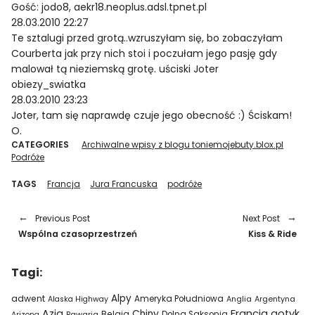
Gość: jodo8, aekr18.neoplus.adsl.tpnet.pl
28.03.2010 22:27
Te sztalugi przed grotą..wzruszyłam się, bo zobaczyłam
Courberta jak przy nich stoi i poczułam jego pasję gdy
malował tą nieziemską grotę. uściski Joter
obiezy_swiatka
28.03.2010 23:23
Joter, tam się naprawdę czuje jego obecność :) Ściskam!
O.
CATEGORIES
Archiwalne wpisy z blogu toniemojebuty.blox.pl
Podróże
TAGS
Francja
Jura Francuska
podróże
Previous Post
Next Post
Wspólna czasoprzestrzeń
Kiss & Ride
Tagi:
Alpy
adwent
Ameryka Południowa
Alaska Highway
Anglia
Argentyna
Azja
Francja
gotyk
Chiny
Belgia
Bawaria
Dolna Saksonia
Arizona