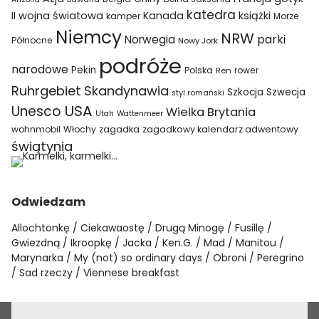
katedra
II wojna światowa
Kanada
książki
kamper
Morze
Niemcy
NRW
parki
Norwegia
Północne
Nowy Jork
podróże
narodowe
Pekin
Polska
rower
Ren
Ruhrgebiet
Skandynawia
Szkocja
Szwecja
styl romański
USA
Unesco
Wielka Brytania
Utah
Wattenmeer
wohnmobil
Włochy
zagadka
zagadkowy kalendarz adwentowy
świątynia
Odwiedzam
Allochtonkę
Ciekawaostę
Drugą Minogę
Fusillę
Gwiezdną
Ikroopkę
Jacka
Ken.G.
Mad
Manitou
Marynarka
My (not) so ordinary days
Obroni
Peregrino
Sad rzeczy
Viennese breakfast