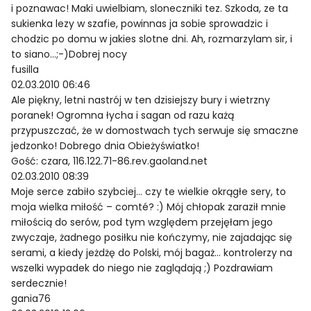
i poznawac! Maki uwielbiam, sloneczniki tez. Szkoda, ze ta
sukienka lezy w szafie, powinnas ja sobie sprowadzic i
chodzic po domu w jakies slotne dni. Ah, rozmarzylam sir, i
to siano…;-)Dobrej nocy
fusilla
02.03.2010 06:46
Ale piękny, letni nastrój w ten dzisiejszy bury i wietrzny
poranek! Ogromna łycha i sagan od razu każą
przypuszczać, że w domostwach tych serwuje się smaczne
jedzonko! Dobrego dnia Obieżyświatko!
Gość: czara, 116.122.71-86.rev.gaoland.net
02.03.2010 08:39
Moje serce zabiło szybciej… czy te wielkie okrągłe sery, to
moja wielka miłość – comté? :) Mój chłopak zaraził mnie
miłością do serów, pod tym względem przejęłam jego
zwyczaje, żadnego posiłku nie kończymy, nie zajadając się
serami, a kiedy jeżdżę do Polski, mój bagaż… kontrolerzy na
wszelki wypadek do niego nie zaglądają ;) Pozdrawiam
serdecznie!
gania76