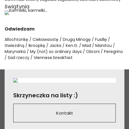
świątynia
Odwiedzam
Allochtonkę
Ciekawaostę
Drugą Minogę
Fusillę
Gwiezdną
Ikroopkę
Jacka
Ken.G.
Mad
Manitou
Marynarka
My (not) so ordinary days
Obroni
Peregrino
Sad rzeczy
Viennese breakfast
Skrzyneczka na listy :)
Kontakt