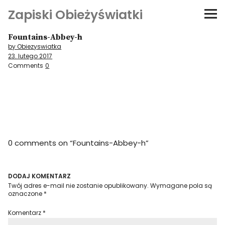
Zapiski Obieżyświatki
Fountains-Abbey-h
Podróże
by Obiezyswiatka
23. lutego 2017
Kultura i sztuka
Comments
0
Kątem oka
O-fiszki
0 comments on “
Fountains-Abbey-h
”
Niezwyczajne ściany
Dom na kółkach
DODAJ KOMENTARZ
Twój adres e-mail nie zostanie opublikowany.
Wymagane pola są
oznaczone
*
Komentarz
*