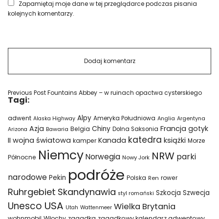
Zapamiętaj moje dane w tej przeglądarce podczas pisania
kolejnych komentarzy.
Previous Post
Fountains Abbey – w ruinach opactwa cysterskiego
Tagi:
Alpy
adwent
Ameryka Południowa
Alaska Highway
Anglia
Argentyna
Azja
Francja
gotyk
Chiny
Belgia
Bawaria
Dolna Saksonia
Arizona
katedra
II wojna światowa
Kanada
książki
kamper
Morze
Niemcy
NRW
parki
Norwegia
Północne
Nowy Jork
podróże
narodowe
Pekin
Polska
rower
Ren
Ruhrgebiet
Skandynawia
Szkocja
Szwecja
styl romański
USA
Unesco
Wielka Brytania
Utah
Wattenmeer
wohnmobil
Włochy
zagadka
zagadkowy kalendarz adwentowy