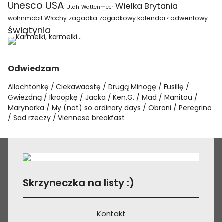
USA
Unesco
Wielka Brytania
Utah
Wattenmeer
wohnmobil
Włochy
zagadka
zagadkowy kalendarz adwentowy
świątynia
Odwiedzam
Allochtonkę
Ciekawaostę
Drugą Minogę
Fusillę
Gwiezdną
Ikroopkę
Jacka
Ken.G.
Mad
Manitou
Marynarka
My (not) so ordinary days
Obroni
Peregrino
Sad rzeczy
Viennese breakfast
Skrzyneczka na listy :)
Kontakt