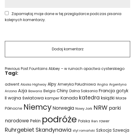
Zapamiętaj moje dane w tej przeglądarce podczas pisania
kolejnych komentarzy.
Previous Post
Fountains Abbey – w ruinach opactwa cysterskiego
Tagi:
Alpy
adwent
Ameryka Południowa
Alaska Highway
Anglia
Argentyna
Azja
Francja
gotyk
Chiny
Belgia
Bawaria
Dolna Saksonia
Arizona
katedra
II wojna światowa
Kanada
książki
kamper
Morze
Niemcy
NRW
parki
Norwegia
Północne
Nowy Jork
podróże
narodowe
Pekin
Polska
rower
Ren
Ruhrgebiet
Skandynawia
Szkocja
Szwecja
styl romański