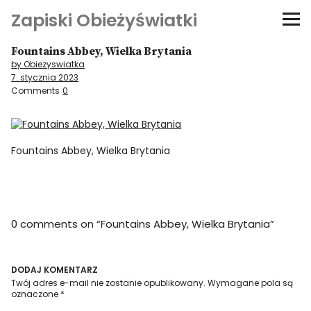
Zapiski Obieżyświatki
Fountains Abbey, Wielka Brytania
Podróże
by Obiezyswiatka
7. stycznia 2023
Kultura i sztuka
Comments
0
Kątem oka
Fountains Abbey, Wielka Brytania
O-fiszki
Niezwyczajne ściany
0 comments on “
Fountains Abbey, Wielka Brytania
”
Dom na kółkach
DODAJ KOMENTARZ
Twój adres e-mail nie zostanie opublikowany.
Wymagane pola są
oznaczone
*