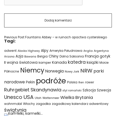
Previous Post
Fountains Abbey – w ruinach opactwa cysterskiego
Tagi:
Alpy
adwent
Ameryka Południowa
Alaska Highway
Anglia
Argentyna
Azja
Francja
gotyk
Chiny
Belgia
Bawaria
Dolna Saksonia
Arizona
katedra
II wojna światowa
Kanada
książki
kamper
Morze
Niemcy
NRW
parki
Norwegia
Północne
Nowy Jork
podróże
narodowe
Pekin
Polska
rower
Ren
Ruhrgebiet
Skandynawia
Szkocja
Szwecja
styl romański
USA
Unesco
Wielka Brytania
Utah
Wattenmeer
wohnmobil
Włochy
zagadka
zagadkowy kalendarz adwentowy
świątynia