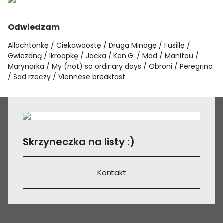
Odwiedzam
Allochtonkę
Ciekawaostę
Drugą Minogę
Fusillę
Gwiezdną
Ikroopkę
Jacka
Ken.G.
Mad
Manitou
Marynarka
My (not) so ordinary days
Obroni
Peregrino
Sad rzeczy
Viennese breakfast
Skrzyneczka na listy :)
Kontakt