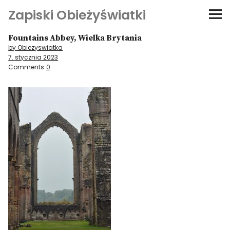
Zapiski Obieżyświatki
Fountains Abbey, Wielka Brytania
Podróże
by Obiezyswiatka
7. stycznia 2023
Kultura i sztuka
Comments
0
Kątem oka
O-fiszki
Niezwyczajne ściany
Dom na kółkach