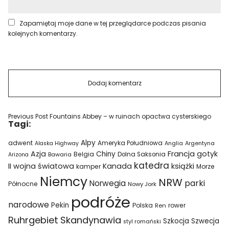
Zapamiętaj moje dane w tej przeglądarce podczas pisania
kolejnych komentarzy.
Previous Post
Fountains Abbey – w ruinach opactwa cysterskiego
Tagi:
Alpy
adwent
Ameryka Południowa
Alaska Highway
Anglia
Argentyna
Azja
Francja
gotyk
Chiny
Belgia
Bawaria
Dolna Saksonia
Arizona
katedra
II wojna światowa
Kanada
książki
kamper
Morze
Niemcy
NRW
parki
Norwegia
Północne
Nowy Jork
podróże
narodowe
Pekin
Polska
rower
Ren
Ruhrgebiet
Skandynawia
Szkocja
Szwecja
styl romański