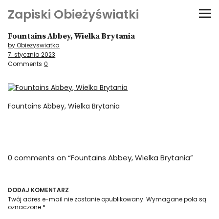
Zapiski Obieżyświatki
Fountains Abbey, Wielka Brytania
Podróże
by Obiezyswiatka
7. stycznia 2023
Kultura i sztuka
Comments
0
Kątem oka
Fountains Abbey, Wielka Brytania
O-fiszki
Niezwyczajne ściany
0 comments on “
Fountains Abbey, Wielka Brytania
”
Dom na kółkach
DODAJ KOMENTARZ
Twój adres e-mail nie zostanie opublikowany.
Wymagane pola są
oznaczone
*