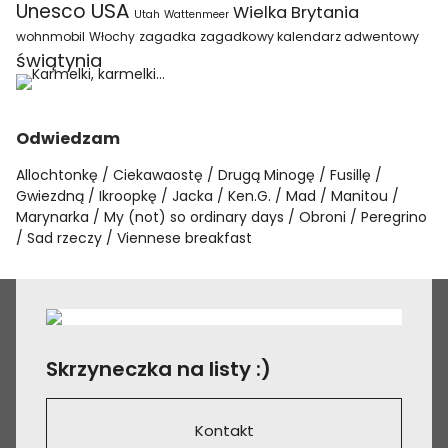
USA
Unesco
Wielka Brytania
Utah
Wattenmeer
wohnmobil
Włochy
zagadka
zagadkowy kalendarz adwentowy
świątynia
Odwiedzam
Allochtonkę
Ciekawaostę
Drugą Minogę
Fusillę
Gwiezdną
Ikroopkę
Jacka
Ken.G.
Mad
Manitou
Marynarka
My (not) so ordinary days
Obroni
Peregrino
Sad rzeczy
Viennese breakfast
Skrzyneczka na listy :)
Kontakt