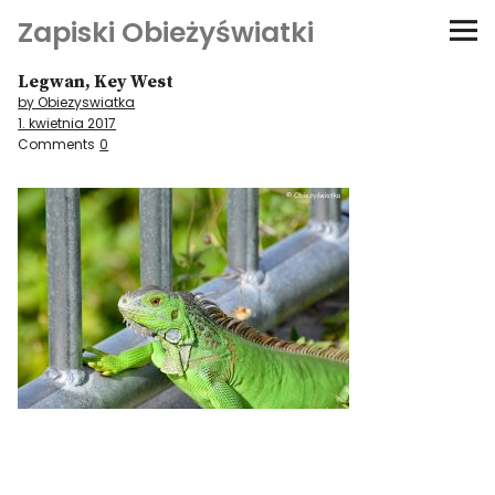
Zapiski Obieżyświatki
Legwan, Key West
Podróże
by Obiezyswiatka
1. kwietnia 2017
Kultura i sztuka
Comments
0
Kątem oka
O-fiszki
Niezwyczajne ściany
Dom na kółkach