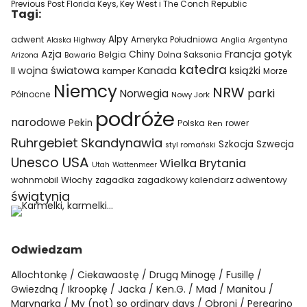
Previous Post
Florida Keys, Key West i The Conch Republic
Tagi:
Alpy
adwent
Ameryka Południowa
Alaska Highway
Anglia
Argentyna
Azja
Francja
gotyk
Chiny
Belgia
Bawaria
Dolna Saksonia
Arizona
katedra
II wojna światowa
Kanada
książki
kamper
Morze
Niemcy
NRW
parki
Norwegia
Północne
Nowy Jork
podróże
narodowe
Pekin
Polska
rower
Ren
Ruhrgebiet
Skandynawia
Szkocja
Szwecja
styl romański
USA
Unesco
Wielka Brytania
Utah
Wattenmeer
wohnmobil
Włochy
zagadka
zagadkowy kalendarz adwentowy
świątynia
Odwiedzam
Allochtonkę
Ciekawaostę
Drugą Minogę
Fusillę
Gwiezdną
Ikroopkę
Jacka
Ken.G.
Mad
Manitou
Marynarka
My (not) so ordinary days
Obroni
Peregrino