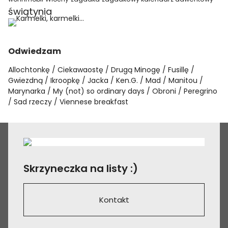
świątynia
Odwiedzam
Allochtonkę
Ciekawaostę
Drugą Minogę
Fusillę
Gwiezdną
Ikroopkę
Jacka
Ken.G.
Mad
Manitou
Marynarka
My (not) so ordinary days
Obroni
Peregrino
Sad rzeczy
Viennese breakfast
Skrzyneczka na listy :)
Kontakt