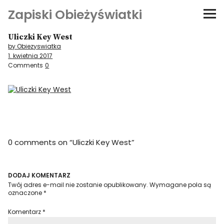
Zapiski Obieżyświatki
Uliczki Key West
Podróże
by Obiezyswiatka
1. kwietnia 2017
Kultura i sztuka
Comments
0
Kątem oka
O-fiszki
0 comments on “
Uliczki Key West
”
Niezwyczajne ściany
Dom na kółkach
DODAJ KOMENTARZ
Twój adres e-mail nie zostanie opublikowany.
Wymagane pola są
oznaczone
*
Komentarz
*