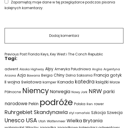
Zapamiętaj moje dane w tej przeglądarce podczas pisania
kolejnych komentarzy.
Previous Post
Florida Keys, Key West i The Conch Republic
Tagi:
Alpy
adwent
Ameryka Południowa
Alaska Highway
Anglia
Argentyna
Azja
Francja
gotyk
Chiny
Belgia
Bawaria
Dolna Saksonia
Arizona
katedra
II wojna światowa
Kanada
książki
kamper
Morze
Niemcy
NRW
parki
Norwegia
Północne
Nowy Jork
podróże
narodowe
Pekin
Polska
rower
Ren
Ruhrgebiet
Skandynawia
Szkocja
Szwecja
styl romański
USA
Unesco
Wielka Brytania
Utah
Wattenmeer
wohnmobil
Włochy
zagadka
zagadkowy kalendarz adwentowy