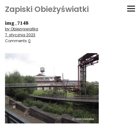
Zapiski Obieżyświatki
img_7148
Podróże
by Obiezyswiatka
7. stycznia 2023
Kultura i sztuka
Comments
0
Kątem oka
O-fiszki
Niezwyczajne ściany
Dom na kółkach