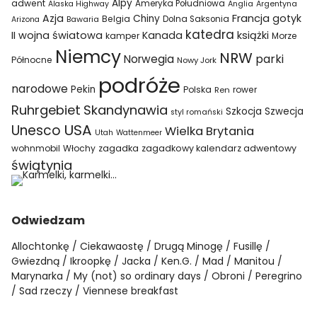
Alpy
adwent
Ameryka Południowa
Alaska Highway
Anglia
Argentyna
Azja
Francja
gotyk
Chiny
Belgia
Bawaria
Dolna Saksonia
Arizona
katedra
II wojna światowa
Kanada
książki
kamper
Morze
Niemcy
NRW
parki
Norwegia
Północne
Nowy Jork
podróże
narodowe
Pekin
Polska
rower
Ren
Ruhrgebiet
Skandynawia
Szkocja
Szwecja
styl romański
USA
Unesco
Wielka Brytania
Utah
Wattenmeer
wohnmobil
Włochy
zagadka
zagadkowy kalendarz adwentowy
świątynia
Odwiedzam
Allochtonkę
Ciekawaostę
Drugą Minogę
Fusillę
Gwiezdną
Ikroopkę
Jacka
Ken.G.
Mad
Manitou
Marynarka
My (not) so ordinary days
Obroni
Peregrino
Sad rzeczy
Viennese breakfast