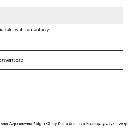
ia kolejnych komentarzy.
Azja
Francja
gotyk
II woj
Chiny
Belgia
Bawaria
Dolna Saksonia
izona