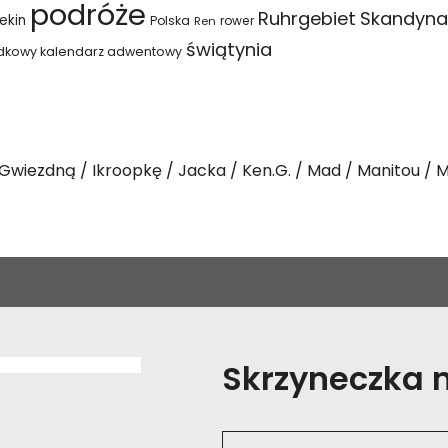
podróże
Ruhrgebiet
Skandyna
ekin
Polska
rower
Ren
świątynia
dkowy kalendarz adwentowy
Gwiezdną
Ikroopkę
Jacka
Ken.G.
Mad
Manitou
M
Skrzyneczka na