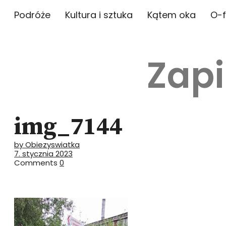
Podróże
Kultura i sztuka
Kątem oka
O-f
Zapi
img_7144
by Obiezyswiatka
7. stycznia 2023
Comments
0