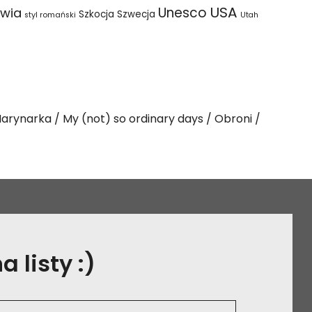
USA
Unesco
wia
Szkocja
Szwecja
styl romański
Utah
arynarka
My (not) so ordinary days
Obroni
 listy :)