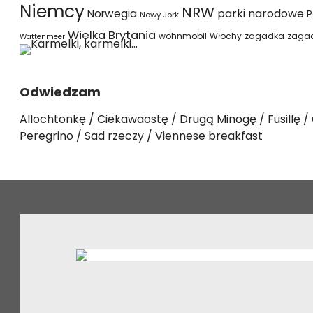
Niemcy
NRW
parki narodowe
Norwegia
P
Nowy Jork
Wielka Brytania
wohnmobil
Włochy
zagadka
zaga
Wattenmeer
Odwiedzam
Allochtonkę
Ciekawaostę
Drugą Minogę
Fusillę
Peregrino
Sad rzeczy
Viennese breakfast