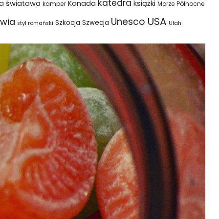
katedra
na światowa
Kanada
książki
kamper
Morze Północne
USA
Unesco
wia
Szkocja
Szwecja
styl romański
Utah