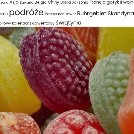
Azja
Francja
gotyk
II woj
Chiny
Belgia
Bawaria
Dolna Saksonia
izona
podróże
Ruhrgebiet
Skandyna
ekin
Polska
rower
Ren
świątynia
dkowy kalendarz adwentowy