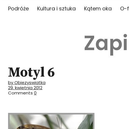
Podróże
Kultura i sztuka
Kątem oka
O-f
Zapi
Motyl 6
by Obiezyswiatka
29. kwietnia 2012
Comments
0