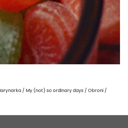
arynarka
My (not) so ordinary days
Obroni