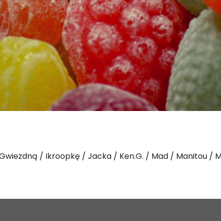
Gwiezdną
Ikroopkę
Jacka
Ken.G.
Mad
Manitou
M