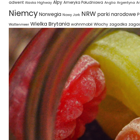
Alpy
adwent
Ameryka Południowa
Alaska Highway
Anglia
Argentyna
Ar
Niemcy
NRW
parki narodowe
Norwegia
P
Nowy Jork
Wielka Brytania
wohnmobil
Włochy
zagadka
zaga
Wattenmeer