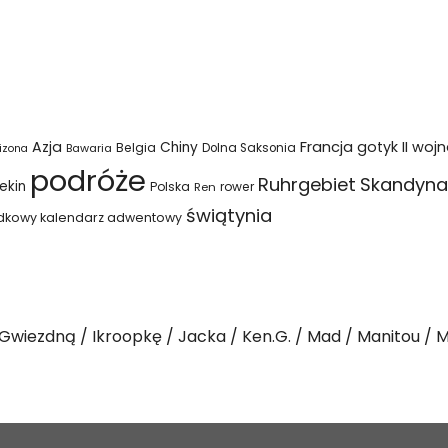
Azja
Francja
gotyk
II woj
Chiny
Belgia
Bawaria
Dolna Saksonia
izona
podróże
Ruhrgebiet
Skandyna
ekin
Polska
rower
Ren
świątynia
dkowy kalendarz adwentowy
Gwiezdną
Ikroopkę
Jacka
Ken.G.
Mad
Manitou
M