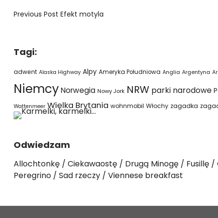
Previous Post
Efekt motyla
Tagi:
Alpy
adwent
Ameryka Południowa
Alaska Highway
Anglia
Argentyna
Ar
Niemcy
NRW
parki narodowe
Norwegia
P
Nowy Jork
Wielka Brytania
wohnmobil
Włochy
zagadka
zaga
Wattenmeer
Odwiedzam
Allochtonkę
Ciekawaostę
Drugą Minogę
Fusillę
Peregrino
Sad rzeczy
Viennese breakfast