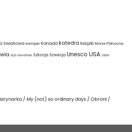
katedra
na światowa
Kanada
książki
kamper
Morze Północne
USA
Unesco
wia
Szkocja
Szwecja
styl romański
Utah
arynarka
My (not) so ordinary days
Obroni