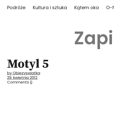
Podróże
Kultura i sztuka
Kątem oka
O-f
Zapi
Motyl 5
by Obiezyswiatka
29. kwietnia 2012
Comments
0