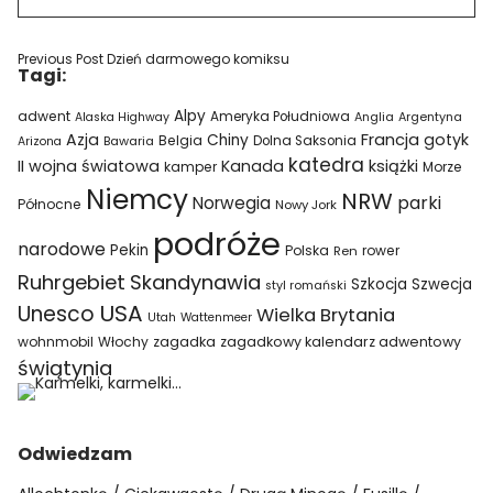
Previous Post
Dzień darmowego komiksu
Tagi:
Alpy
adwent
Ameryka Południowa
Alaska Highway
Anglia
Argentyna
Azja
Francja
gotyk
Chiny
Belgia
Bawaria
Dolna Saksonia
Arizona
katedra
II wojna światowa
Kanada
książki
kamper
Morze
Niemcy
NRW
parki
Norwegia
Północne
Nowy Jork
podróże
narodowe
Pekin
Polska
rower
Ren
Ruhrgebiet
Skandynawia
Szkocja
Szwecja
styl romański
USA
Unesco
Wielka Brytania
Utah
Wattenmeer
wohnmobil
Włochy
zagadka
zagadkowy kalendarz adwentowy
świątynia
Odwiedzam