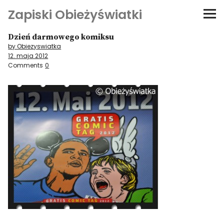
Zapiski Obieżyświatki
Dzień darmowego komiksu
Podróże
by Obiezyswiatka
12. maja 2012
Kultura i sztuka
Comments
0
Kątem oka
O-fiszki
Niezwyczajne ściany
Dom na kółkach