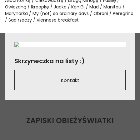
Allochtonkę
Ciekawaostę
Drugą Minogę
Fusillę
Gwiezdną
Ikroopkę
Jacka
Ken.G.
Mad
Manitou
Marynarka
My (not) so ordinary days
Obroni
Peregrino
Sad rzeczy
Viennese breakfast
Skrzyneczka na listy :)
Kontakt
ZAPISKI OBIEŻYŚWIATKI