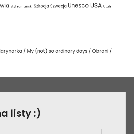
USA
Unesco
wia
Szkocja
Szwecja
styl romański
Utah
arynarka
My (not) so ordinary days
Obroni
 listy :)