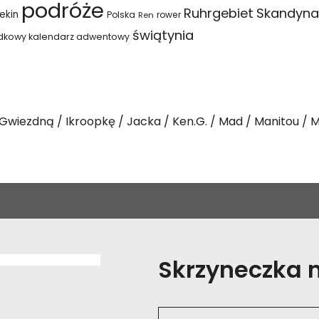
podróże
Ruhrgebiet
Skandyna
ekin
Polska
rower
Ren
świątynia
dkowy kalendarz adwentowy
Gwiezdną
Ikroopkę
Jacka
Ken.G.
Mad
Manitou
M
Skrzyneczka na