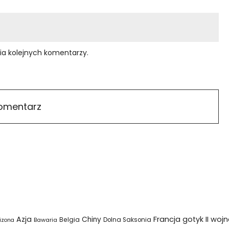
ia kolejnych komentarzy.
Azja
Francja
gotyk
II woj
Chiny
Belgia
Bawaria
Dolna Saksonia
izona