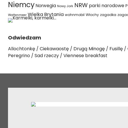
Niemcy
NRW
parki narodowe
Norwegia
P
Nowy Jork
Wielka Brytania
wohnmobil
Włochy
zagadka
zaga
Wattenmeer
Odwiedzam
Allochtonkę
Ciekawaostę
Drugą Minogę
Fusillę
Peregrino
Sad rzeczy
Viennese breakfast