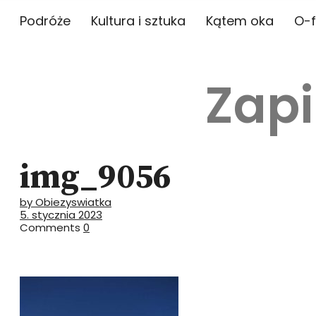
Podróże
Kultura i sztuka
Kątem oka
O-f
Zapi
img_9056
by Obiezyswiatka
5. stycznia 2023
Comments
0