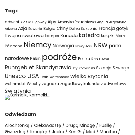
Tagi:
Alpy
adwent
Ameryka Południowa
Alaska Highway
Anglia
Argentyna
Azja
Francja
gotyk
Chiny
Belgia
Bawaria
Dolna Saksonia
Arizona
katedra
II wojna światowa
Kanada
książki
kamper
Morze
Niemcy
NRW
parki
Norwegia
Północne
Nowy Jork
podróże
narodowe
Pekin
Polska
rower
Ren
Ruhrgebiet
Skandynawia
Szkocja
Szwecja
styl romański
USA
Unesco
Wielka Brytania
Utah
Wattenmeer
wohnmobil
Włochy
zagadka
zagadkowy kalendarz adwentowy
świątynia
Odwiedzam
Allochtonkę
Ciekawaostę
Drugą Minogę
Fusillę
Gwiezdną
Ikroopkę
Jacka
Ken.G.
Mad
Manitou