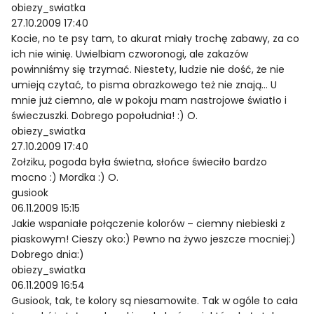
obiezy_swiatka
27.10.2009 17:40
Kocie, no te psy tam, to akurat miały trochę zabawy, za co
ich nie winię. Uwielbiam czworonogi, ale zakazów
powinniśmy się trzymać. Niestety, ludzie nie dość, że nie
umieją czytać, to pisma obrazkowego też nie znają… U
mnie już ciemno, ale w pokoju mam nastrojowe światło i
świeczuszki. Dobrego popołudnia! :) O.
obiezy_swiatka
27.10.2009 17:40
Zołziku, pogoda była świetna, słońce świeciło bardzo
mocno :) Mordka :) O.
gusiook
06.11.2009 15:15
Jakie wspaniałe połączenie kolorów – ciemny niebieski z
piaskowym! Cieszy oko:) Pewno na żywo jeszcze mocniej:)
Dobrego dnia:)
obiezy_swiatka
06.11.2009 16:54
Gusiook, tak, te kolory są niesamowite. Tak w ogóle to cała