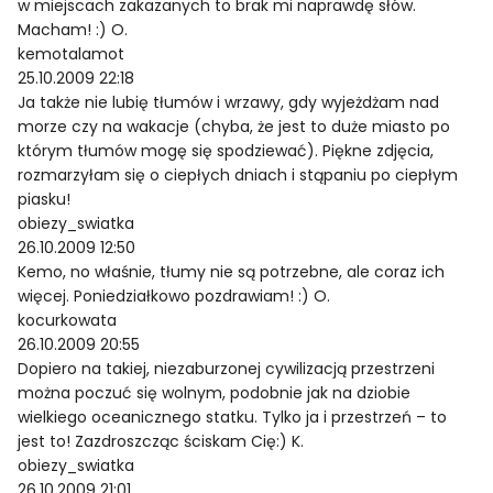
w miejscach zakazanych to brak mi naprawdę słów.
Macham! :) O.
kemotalamot
25.10.2009 22:18
Ja także nie lubię tłumów i wrzawy, gdy wyjeżdżam nad
morze czy na wakacje (chyba, że jest to duże miasto po
którym tłumów mogę się spodziewać). Piękne zdjęcia,
rozmarzyłam się o ciepłych dniach i stąpaniu po ciepłym
piasku!
obiezy_swiatka
26.10.2009 12:50
Kemo, no właśnie, tłumy nie są potrzebne, ale coraz ich
więcej. Poniedziałkowo pozdrawiam! :) O.
kocurkowata
26.10.2009 20:55
Dopiero na takiej, niezaburzonej cywilizacją przestrzeni
można poczuć się wolnym, podobnie jak na dziobie
wielkiego oceanicznego statku. Tylko ja i przestrzeń – to
jest to! Zazdroszcząc ściskam Cię:) K.
obiezy_swiatka
26.10.2009 21:01