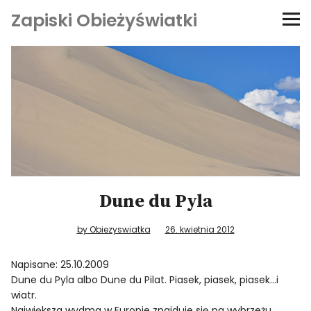
Zapiski Obieżyświatki
Podróże
Kultura i sztuka
Kątem oka
O-fiszki
Dune du Pyla
Niezwyczajne ściany
by Obiezyswiatka
26. kwietnia 2012
Dom na kółkach
Napisane: 25.10.2009
Dune du Pyla albo Dune du Pilat. Piasek, piasek, piasek…i
wiatr.
Największa wydma w Europie znajduje się na wybrzeżu