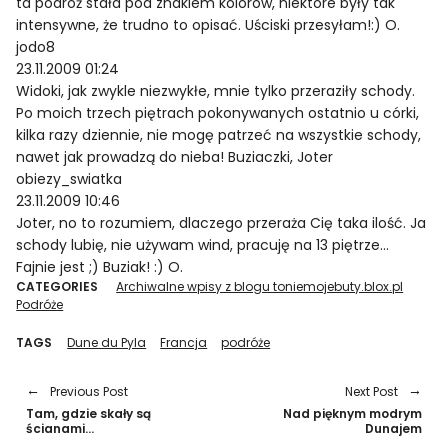
ta podróż stała pod znakiem kolorów, niektóre były tak
intensywne, że trudno to opisać. Uściski przesyłam!:) O.
jodo8
23.11.2009 01:24
Widoki, jak zwykle niezwykłe, mnie tylko przeraziły schody.
Po moich trzech piętrach pokonywanych ostatnio u córki,
kilka razy dziennie, nie mogę patrzeć na wszystkie schody,
nawet jak prowadzą do nieba! Buziaczki, Joter
obiezy_swiatka
23.11.2009 10:46
Joter, no to rozumiem, dlaczego przeraża Cię taka ilość. Ja
schody lubię, nie używam wind, pracuję na 13 piętrze…
Fajnie jest ;) Buziak! :) O.
CATEGORIES
Archiwalne wpisy z blogu toniemojebuty.blox.pl
Podróże
TAGS
Dune du Pyla
Francja
podróże
Previous Post
Next Post
Tam, gdzie skały są
Nad pięknym modrym
ścianami…
Dunajem