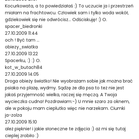
Kocurkowata, a to powiedziałaś :) To uczucie ja i przestrzeń
miałam na frachtowcu. Człowiek sam i tylko woda wokół,
gdziekowiek się nie odwrócisz… Odściskuję! :) O.
spacer_biedronki
27.10.2009 11:44
och ! Być tam …
obiezy_swiatka
27.10.2009 13:22
Spacerku, :) :) O.
kot_w_butach84
27.10.2009 14:05
Droga obieży światko! Nie wyobrażam sobie jak można brać
psiaka na plażę, wydmy. Sądzę że dla psa to też nie jest
jakaś przyjemność wielka, raczej się męczą. A Twoja
wycieczka cudna! Pozdrawiam:-) U mnie szaro za oknem,
ale w pokoju mam cieplutko więc nie narzekam. Ciumki
ja-zolza
27.10.2009 15:10
ależ pięknie! i jakie słoneczne te zdjęcia :) aż mi się tutaj
cieplej zrobiło :)