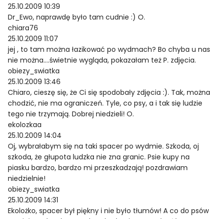
25.10.2009 10:39
Dr_Ewo, naprawdę było tam cudnie :) O.
chiara76
25.10.2009 11:07
jej , to tam można łazikować po wydmach? Bo chyba u nas
nie można….świetnie wygląda, pokazałam też P. zdjęcia.
obiezy_swiatka
25.10.2009 13:46
Chiaro, cieszę się, że Ci się spodobały zdjęcia :). Tak, można
chodzić, nie ma ograniczeń. Tyle, co psy, a i tak się ludzie
tego nie trzymają. Dobrej niedzieli! O.
ekolozkaa
25.10.2009 14:04
Oj, wybrałabym się na taki spacer po wydmie. Szkoda, oj
szkoda, że głupota ludzka nie zna granic. Psie kupy na
piasku bardzo, bardzo mi przeszkadzają! pozdrawiam
niedzielnie!
obiezy_swiatka
25.10.2009 14:31
Ekolożko, spacer był piękny i nie było tłumów! A co do psów