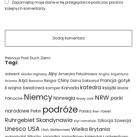
Zapamiętaj moje dane w tej przeglądarce podczas pisania
kolejnych komentarzy.
Previous Post
Duch Ziemi
Tagi:
Alpy
adwent
Ameryka Południowa
Alaska Highway
Anglia
Argentyna
Azja
Francja
gotyk
Chiny
Belgia
Bawaria
Dolna Saksonia
Arizona
katedra
II wojna światowa
Kanada
książki
kamper
Morze
Niemcy
NRW
parki
Norwegia
Północne
Nowy Jork
podróże
narodowe
Pekin
Polska
rower
Ren
Ruhrgebiet
Skandynawia
Szkocja
Szwecja
styl romański
USA
Unesco
Wielka Brytania
Utah
Wattenmeer
wohnmobil
Włochy
zagadka
zagadkowy kalendarz adwentowy