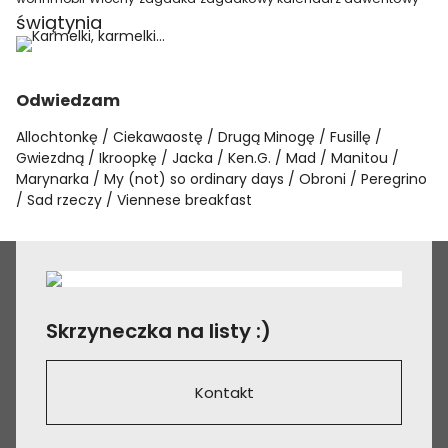
świątynia
Odwiedzam
Allochtonkę
Ciekawaostę
Drugą Minogę
Fusillę
Gwiezdną
Ikroopkę
Jacka
Ken.G.
Mad
Manitou
Marynarka
My (not) so ordinary days
Obroni
Peregrino
Sad rzeczy
Viennese breakfast
Skrzyneczka na listy :)
Kontakt