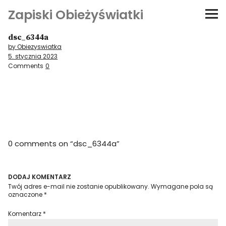
Zapiski Obieżyświatki
dsc_6344a
Podróże
by Obiezyswiatka
5. stycznia 2023
Kultura i sztuka
Comments
0
Kątem oka
O-fiszki
0 comments on “
dsc_6344a
”
Niezwyczajne ściany
Dom na kółkach
DODAJ KOMENTARZ
Twój adres e-mail nie zostanie opublikowany.
Wymagane pola są
oznaczone
*
Komentarz
*