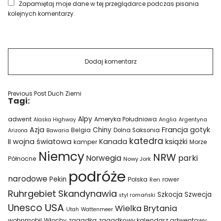
Zapamiętaj moje dane w tej przeglądarce podczas pisania
kolejnych komentarzy.
Previous Post
Duch Ziemi
Tagi:
Alpy
adwent
Ameryka Południowa
Alaska Highway
Anglia
Argentyna
Azja
Francja
gotyk
Chiny
Belgia
Bawaria
Dolna Saksonia
Arizona
katedra
II wojna światowa
Kanada
książki
kamper
Morze
Niemcy
NRW
parki
Norwegia
Północne
Nowy Jork
podróże
narodowe
Pekin
Polska
rower
Ren
Ruhrgebiet
Skandynawia
Szkocja
Szwecja
styl romański
USA
Unesco
Wielka Brytania
Utah
Wattenmeer
wohnmobil
Włochy
zagadka
zagadkowy kalendarz adwentowy