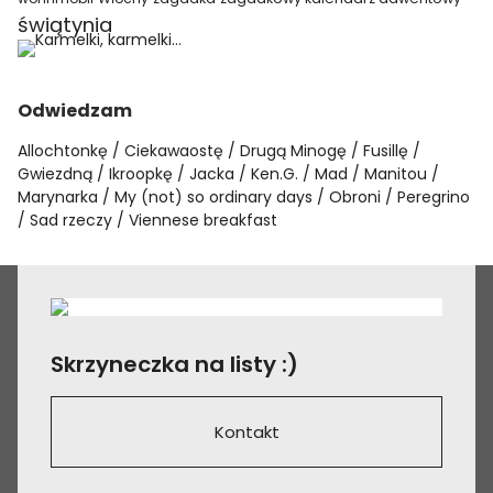
świątynia
Odwiedzam
Allochtonkę
Ciekawaostę
Drugą Minogę
Fusillę
Gwiezdną
Ikroopkę
Jacka
Ken.G.
Mad
Manitou
Marynarka
My (not) so ordinary days
Obroni
Peregrino
Sad rzeczy
Viennese breakfast
Skrzyneczka na listy :)
Kontakt