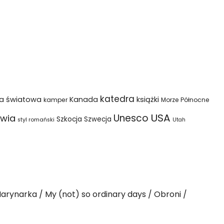
katedra
na światowa
Kanada
książki
kamper
Morze Północne
USA
Unesco
wia
Szkocja
Szwecja
styl romański
Utah
arynarka
My (not) so ordinary days
Obroni