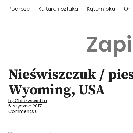
Podróże
Kultura i sztuka
Kątem oka
O-f
Zapi
Nieświszczuk / pie
Wyoming, USA
by Obiezyswiatka
6. stycznia 2017
Comments
0