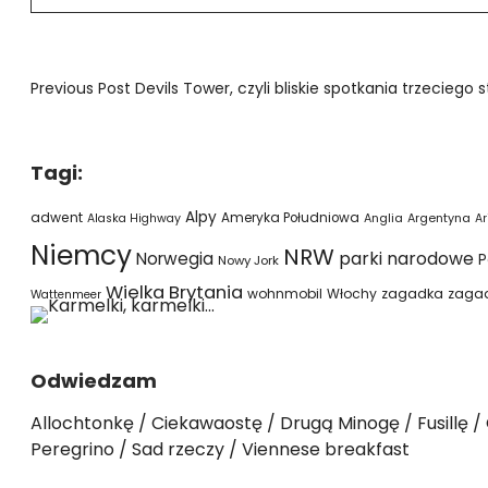
Previous Post
Devils Tower, czyli bliskie spotkania trzeciego 
Tagi:
Alpy
adwent
Ameryka Południowa
Alaska Highway
Anglia
Argentyna
Ar
Niemcy
NRW
parki narodowe
Norwegia
P
Nowy Jork
Wielka Brytania
wohnmobil
Włochy
zagadka
zaga
Wattenmeer
Odwiedzam
Allochtonkę
Ciekawaostę
Drugą Minogę
Fusillę
Peregrino
Sad rzeczy
Viennese breakfast