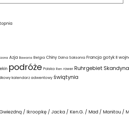
stopnia
Azja
Francja
gotyk
II woj
Chiny
Belgia
Bawaria
Dolna Saksonia
izona
podróże
Ruhrgebiet
Skandyna
ekin
Polska
rower
Ren
świątynia
dkowy kalendarz adwentowy
Gwiezdną
Ikroopkę
Jacka
Ken.G.
Mad
Manitou
M