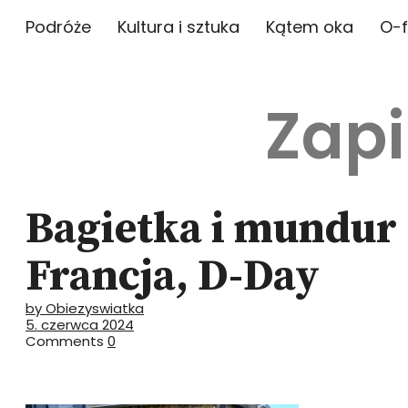
Podróże
Kultura i sztuka
Kątem oka
O-f
Zapi
Bagietka i mundur 
Francja, D-Day
by Obiezyswiatka
5. czerwca 2024
Comments
0