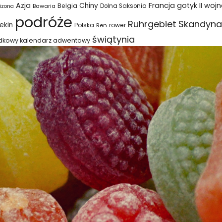
Azja
Francja
gotyk
II woj
Chiny
Belgia
Bawaria
Dolna Saksonia
izona
podróże
Ruhrgebiet
Skandyna
ekin
Polska
rower
Ren
świątynia
dkowy kalendarz adwentowy