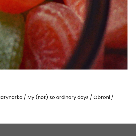
arynarka
My (not) so ordinary days
Obroni