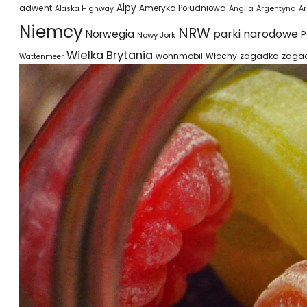
Alpy
adwent
Ameryka Południowa
Alaska Highway
Anglia
Argentyna
Ar
Niemcy
NRW
parki narodowe
Norwegia
P
Nowy Jork
Wielka Brytania
wohnmobil
Włochy
zagadka
zaga
Wattenmeer