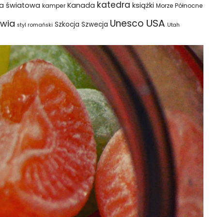
katedra
na światowa
Kanada
książki
kamper
Morze Północne
USA
Unesco
wia
Szkocja
Szwecja
styl romański
Utah