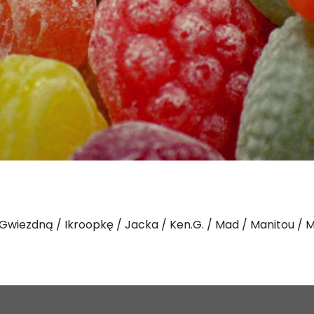
Gwiezdną
Ikroopkę
Jacka
Ken.G.
Mad
Manitou
M