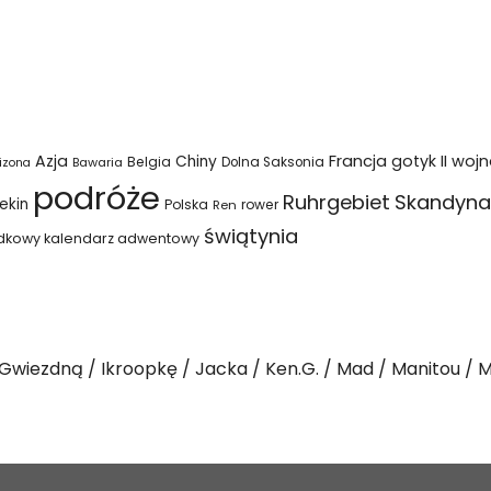
Azja
Francja
gotyk
II woj
Chiny
Belgia
Bawaria
Dolna Saksonia
izona
podróże
Ruhrgebiet
Skandyna
ekin
Polska
rower
Ren
świątynia
dkowy kalendarz adwentowy
Gwiezdną
Ikroopkę
Jacka
Ken.G.
Mad
Manitou
M