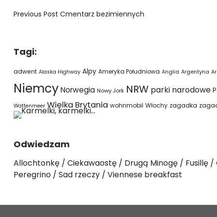
Previous Post
Cmentarz bezimiennych
Tagi:
Alpy
adwent
Ameryka Południowa
Alaska Highway
Anglia
Argentyna
Ar
Niemcy
NRW
parki narodowe
Norwegia
P
Nowy Jork
Wielka Brytania
wohnmobil
Włochy
zagadka
zaga
Wattenmeer
Odwiedzam
Allochtonkę
Ciekawaostę
Drugą Minogę
Fusillę
Peregrino
Sad rzeczy
Viennese breakfast