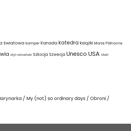
katedra
na światowa
Kanada
książki
kamper
Morze Północne
USA
Unesco
wia
Szkocja
Szwecja
styl romański
Utah
arynarka
My (not) so ordinary days
Obroni