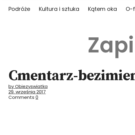
Podróże
Kultura i sztuka
Kątem oka
O-f
Zapi
Cmentarz-bezimie
by Obiezyswiatka
29. września 2017
Comments
0