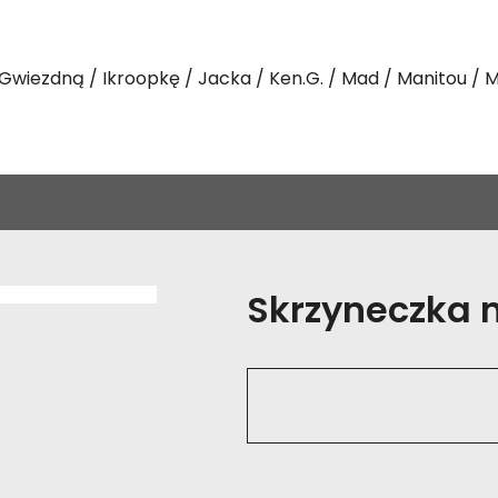
Gwiezdną
Ikroopkę
Jacka
Ken.G.
Mad
Manitou
M
Skrzyneczka na