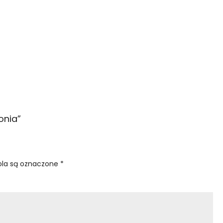
onia
”
la są oznaczone
*