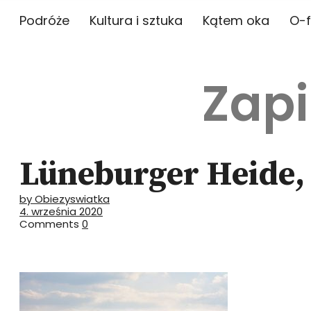
Podróże
Kultura i sztuka
Kątem oka
O-f
Zapi
Lüneburger Heide,
by Obiezyswiatka
4. września 2020
Comments
0