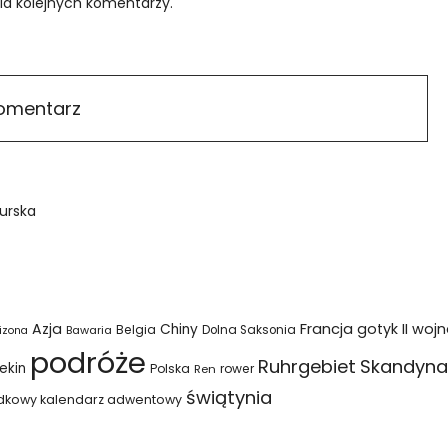
ia kolejnych komentarzy.
urska
Azja
Francja
gotyk
II woj
Chiny
Belgia
Bawaria
Dolna Saksonia
izona
podróże
Ruhrgebiet
Skandyna
ekin
Polska
rower
Ren
świątynia
dkowy kalendarz adwentowy