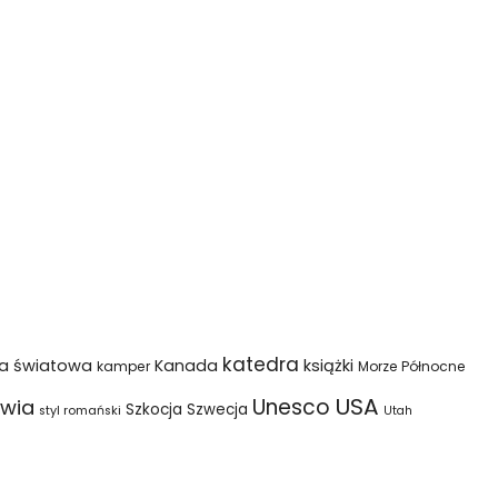
katedra
na światowa
Kanada
książki
kamper
Morze Północne
USA
Unesco
wia
Szkocja
Szwecja
styl romański
Utah