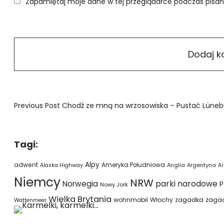
Zapamiętaj moje dane w tej przeglądarce podczas pisan
Previous Post
Chodź ze mną na wrzosowiska – Pustać Lüneb
Tagi:
Alpy
adwent
Ameryka Południowa
Alaska Highway
Anglia
Argentyna
Ar
Niemcy
NRW
parki narodowe
Norwegia
P
Nowy Jork
Wielka Brytania
wohnmobil
Włochy
zagadka
zaga
Wattenmeer