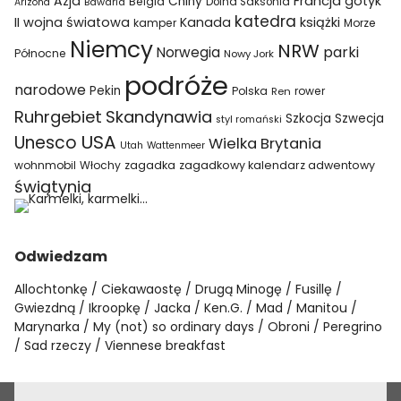
Azja
Francja
gotyk
Chiny
Belgia
Bawaria
Dolna Saksonia
Arizona
katedra
II wojna światowa
Kanada
książki
kamper
Morze
Niemcy
NRW
parki
Norwegia
Północne
Nowy Jork
podróże
narodowe
Pekin
Polska
rower
Ren
Ruhrgebiet
Skandynawia
Szkocja
Szwecja
styl romański
USA
Unesco
Wielka Brytania
Utah
Wattenmeer
wohnmobil
Włochy
zagadka
zagadkowy kalendarz adwentowy
świątynia
Odwiedzam
Allochtonkę
Ciekawaostę
Drugą Minogę
Fusillę
Gwiezdną
Ikroopkę
Jacka
Ken.G.
Mad
Manitou
Marynarka
My (not) so ordinary days
Obroni
Peregrino
Sad rzeczy
Viennese breakfast