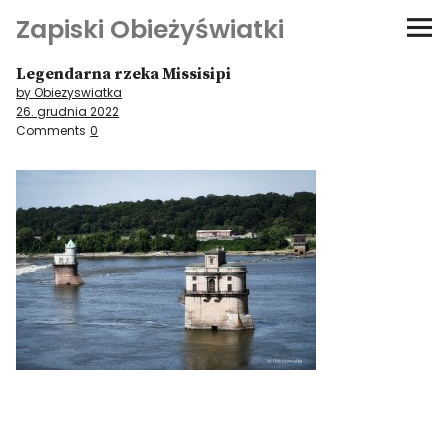
Zapiski Obieżyświatki
Legendarna rzeka Missisipi
Podróże
by Obiezyswiatka
26. grudnia 2022
Kultura i sztuka
Comments
0
Kątem oka
O-fiszki
Niezwyczajne ściany
Dom na kółkach