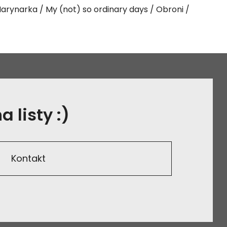
arynarka
My (not) so ordinary days
Obroni
 listy :)
Kontakt