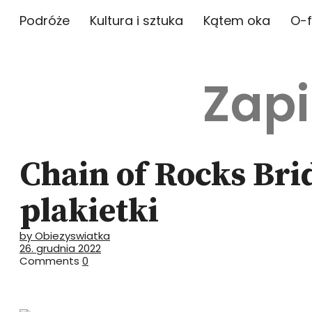
Podróże
Kultura i sztuka
Kątem oka
O-f
Zapi
Chain of Rocks Brid
plakietki
by Obiezyswiatka
26. grudnia 2022
Comments
0