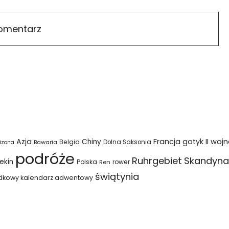
Azja
Francja
gotyk
II woj
Chiny
Belgia
Bawaria
Dolna Saksonia
izona
podróże
Ruhrgebiet
Skandyna
ekin
Polska
rower
Ren
świątynia
dkowy kalendarz adwentowy