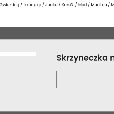
Gwiezdną
Ikroopkę
Jacka
Ken.G.
Mad
Manitou
M
Skrzyneczka na