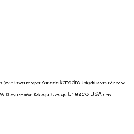
katedra
na światowa
Kanada
książki
kamper
Morze Północne
USA
Unesco
wia
Szkocja
Szwecja
styl romański
Utah