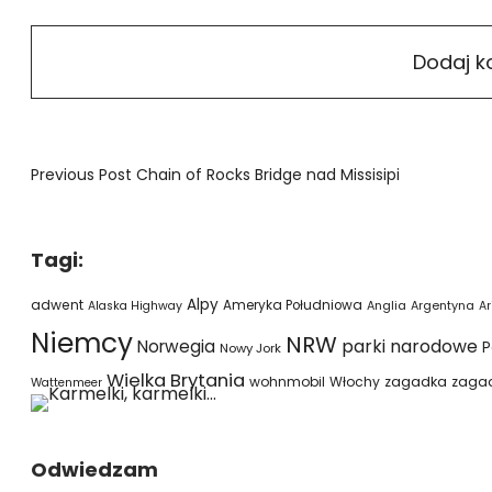
Previous Post
Chain of Rocks Bridge nad Missisipi
Tagi:
Alpy
adwent
Ameryka Południowa
Alaska Highway
Anglia
Argentyna
Ar
Niemcy
NRW
parki narodowe
Norwegia
P
Nowy Jork
Wielka Brytania
wohnmobil
Włochy
zagadka
zaga
Wattenmeer
Odwiedzam