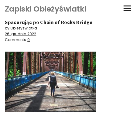
Zapiski Obieżyświatki
Spacerując po Chain of Rocks Bridge
Podróże
by Obiezyswiatka
26. grudnia 2022
Kultura i sztuka
Comments
0
Kątem oka
O-fiszki
Niezwyczajne ściany
Dom na kółkach