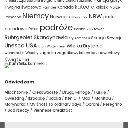
Azja
Francja
gotyk
Chiny
Belgia
Bawaria
Dolna Saksonia
Arizona
katedra
II wojna światowa
Kanada
książki
kamper
Morze
Niemcy
NRW
parki
Norwegia
Północne
Nowy Jork
podróże
narodowe
Pekin
Polska
rower
Ren
Ruhrgebiet
Skandynawia
Szkocja
Szwecja
styl romański
USA
Unesco
Wielka Brytania
Utah
Wattenmeer
wohnmobil
Włochy
zagadka
zagadkowy kalendarz adwentowy
świątynia
Odwiedzam
Allochtonkę
Ciekawaostę
Drugą Minogę
Fusillę
Gwiezdną
Ikroopkę
Jacka
Ken.G.
Mad
Manitou
Marynarka
My (not) so ordinary days
Obroni
Peregrino
Sad rzeczy
Viennese breakfast