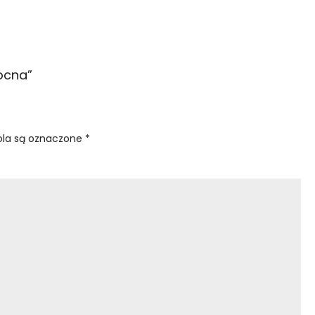
nocna
”
la są oznaczone
*