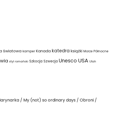
katedra
na światowa
Kanada
książki
kamper
Morze Północne
USA
Unesco
wia
Szkocja
Szwecja
styl romański
Utah
arynarka
My (not) so ordinary days
Obroni