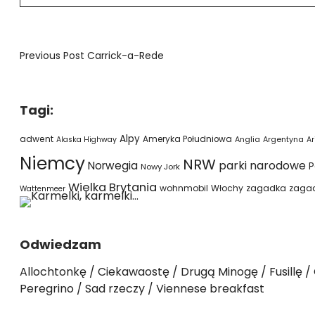
Previous Post
Carrick-a-Rede
Tagi:
Alpy
adwent
Ameryka Południowa
Alaska Highway
Anglia
Argentyna
Ar
Niemcy
NRW
parki narodowe
Norwegia
P
Nowy Jork
Wielka Brytania
wohnmobil
Włochy
zagadka
zaga
Wattenmeer
Odwiedzam
Allochtonkę
Ciekawaostę
Drugą Minogę
Fusillę
Peregrino
Sad rzeczy
Viennese breakfast