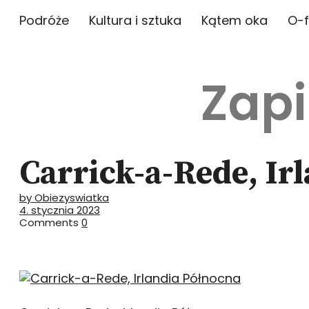
Podróże
Kultura i sztuka
Kątem oka
O-f
Zapi
Carrick-a-Rede, Ir
by Obiezyswiatka
4. stycznia 2023
Comments
0