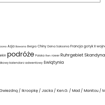
Azja
Francja
gotyk
II woj
Chiny
Belgia
Bawaria
Dolna Saksonia
izona
podróże
Ruhrgebiet
Skandyna
ekin
Polska
rower
Ren
świątynia
dkowy kalendarz adwentowy
Gwiezdną
Ikroopkę
Jacka
Ken.G.
Mad
Manitou
M