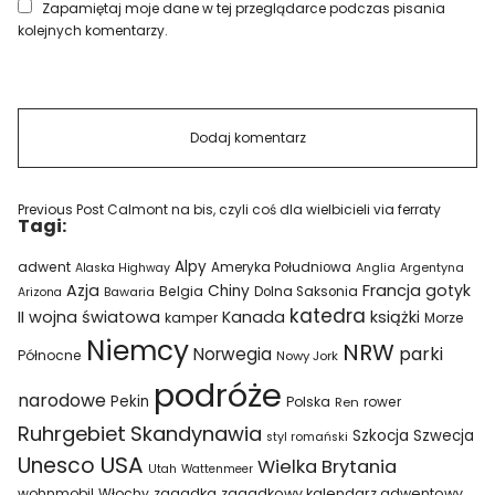
Zapamiętaj moje dane w tej przeglądarce podczas pisania
kolejnych komentarzy.
Previous Post
Calmont na bis, czyli coś dla wielbicieli via ferraty
Tagi:
Alpy
adwent
Ameryka Południowa
Alaska Highway
Anglia
Argentyna
Azja
Francja
gotyk
Chiny
Belgia
Bawaria
Dolna Saksonia
Arizona
katedra
II wojna światowa
Kanada
książki
kamper
Morze
Niemcy
NRW
parki
Norwegia
Północne
Nowy Jork
podróże
narodowe
Pekin
Polska
rower
Ren
Ruhrgebiet
Skandynawia
Szkocja
Szwecja
styl romański
USA
Unesco
Wielka Brytania
Utah
Wattenmeer
wohnmobil
Włochy
zagadka
zagadkowy kalendarz adwentowy