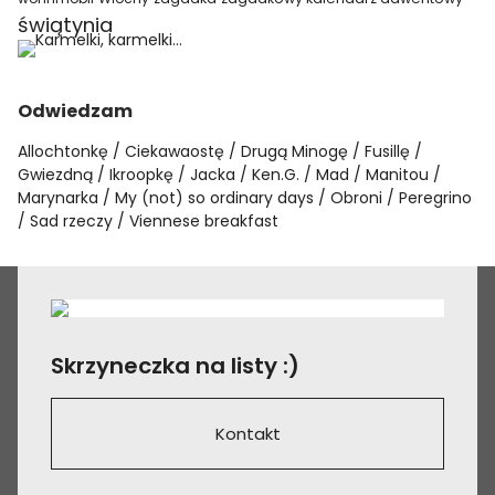
świątynia
Odwiedzam
Allochtonkę
Ciekawaostę
Drugą Minogę
Fusillę
Gwiezdną
Ikroopkę
Jacka
Ken.G.
Mad
Manitou
Marynarka
My (not) so ordinary days
Obroni
Peregrino
Sad rzeczy
Viennese breakfast
Skrzyneczka na listy :)
Kontakt