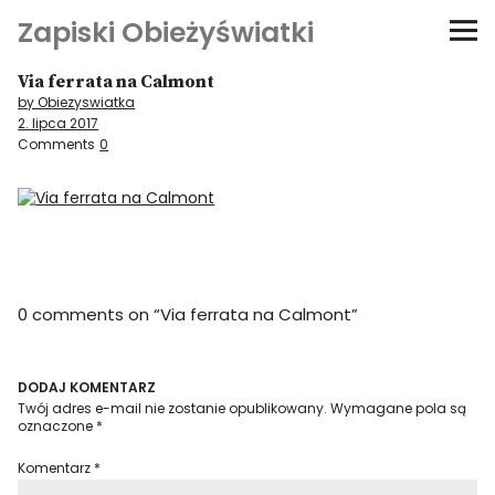
Zapiski Obieżyświatki
Via ferrata na Calmont
Podróże
by Obiezyswiatka
2. lipca 2017
Kultura i sztuka
Comments
0
Kątem oka
O-fiszki
0 comments on “
Via ferrata na Calmont
”
Niezwyczajne ściany
Dom na kółkach
DODAJ KOMENTARZ
Twój adres e-mail nie zostanie opublikowany.
Wymagane pola są
oznaczone
*
Komentarz
*