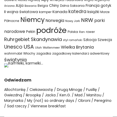
Ameryka Południowa
Alaska Highway
Anglia
Argentyna
Azja
Francja
gotyk
Chiny
Belgia
Bawaria
Dolna Saksonia
Arizona
katedra
II wojna światowa
Kanada
książki
kamper
Morze
Niemcy
NRW
parki
Norwegia
Północne
Nowy Jork
podróże
narodowe
Pekin
Polska
rower
Ren
Ruhrgebiet
Skandynawia
Szkocja
Szwecja
styl romański
USA
Unesco
Wielka Brytania
Utah
Wattenmeer
wohnmobil
Włochy
zagadka
zagadkowy kalendarz adwentowy
świątynia
Odwiedzam
Allochtonkę
Ciekawaostę
Drugą Minogę
Fusillę
Gwiezdną
Ikroopkę
Jacka
Ken.G.
Mad
Manitou
Marynarka
My (not) so ordinary days
Obroni
Peregrino
Sad rzeczy
Viennese breakfast