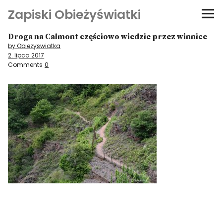
Zapiski Obieżyświatki
Droga na Calmont częściowo wiedzie przez winnice
Podróże
by Obiezyswiatka
2. lipca 2017
Kultura i sztuka
Comments
0
Kątem oka
O-fiszki
Niezwyczajne ściany
Dom na kółkach