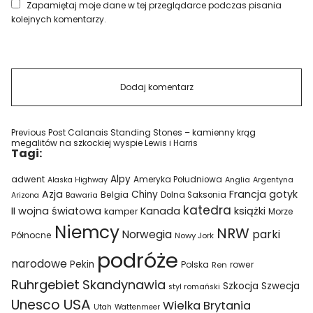
Zapamiętaj moje dane w tej przeglądarce podczas pisania
kolejnych komentarzy.
Previous Post
Calanais Standing Stones – kamienny krąg
megalitów na szkockiej wyspie Lewis i Harris
Tagi:
Alpy
adwent
Ameryka Południowa
Alaska Highway
Anglia
Argentyna
Azja
Francja
gotyk
Chiny
Belgia
Bawaria
Dolna Saksonia
Arizona
katedra
II wojna światowa
Kanada
książki
kamper
Morze
Niemcy
NRW
parki
Norwegia
Północne
Nowy Jork
podróże
narodowe
Pekin
Polska
rower
Ren
Ruhrgebiet
Skandynawia
Szkocja
Szwecja
styl romański
USA
Unesco
Wielka Brytania
Utah
Wattenmeer