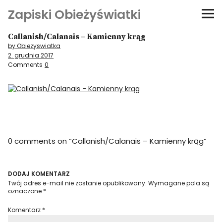
Zapiski Obieżyświatki
Callanish/Calanais – Kamienny krąg
Podróże
by Obiezyswiatka
2. grudnia 2017
Kultura i sztuka
Comments
0
Kątem oka
O-fiszki
0 comments on “
Callanish/Calanais – Kamienny krąg
”
Niezwyczajne ściany
Dom na kółkach
DODAJ KOMENTARZ
Twój adres e-mail nie zostanie opublikowany.
Wymagane pola są
oznaczone
*
Komentarz
*