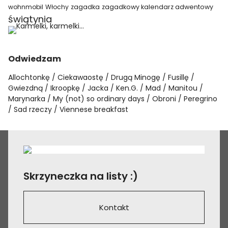
wohnmobil
Włochy
zagadka
zagadkowy kalendarz adwentowy
świątynia
Odwiedzam
Allochtonkę
Ciekawaostę
Drugą Minogę
Fusillę
Gwiezdną
Ikroopkę
Jacka
Ken.G.
Mad
Manitou
Marynarka
My (not) so ordinary days
Obroni
Peregrino
Sad rzeczy
Viennese breakfast
Skrzyneczka na listy :)
Kontakt