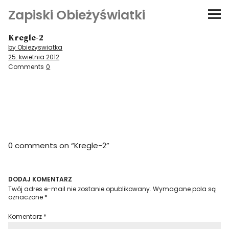
Zapiski Obieżyświatki
Kregle-2
Podróże
by Obiezyswiatka
25. kwietnia 2012
Kultura i sztuka
Comments
0
Kątem oka
O-fiszki
0 comments on “
Kregle-2
”
Niezwyczajne ściany
Dom na kółkach
DODAJ KOMENTARZ
Twój adres e-mail nie zostanie opublikowany.
Wymagane pola są
oznaczone
*
Komentarz
*