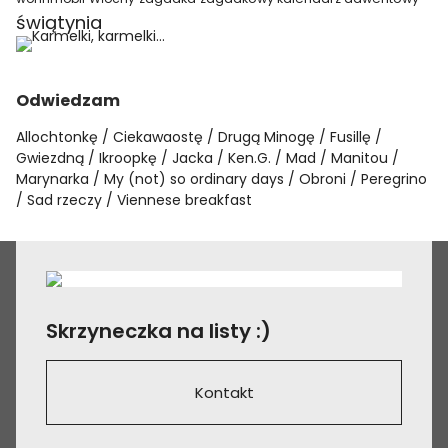
świątynia
Odwiedzam
Allochtonkę
Ciekawaostę
Drugą Minogę
Fusillę
Gwiezdną
Ikroopkę
Jacka
Ken.G.
Mad
Manitou
Marynarka
My (not) so ordinary days
Obroni
Peregrino
Sad rzeczy
Viennese breakfast
Skrzyneczka na listy :)
Kontakt