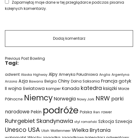
Zapamiętaj moje dane w tej przeglądarce podczas pisania
kolejnych komentarzy.
Previous Post
Bowling
Tagi:
Alpy
adwent
Ameryka Południowa
Alaska Highway
Anglia
Argentyna
Azja
Francja
gotyk
Chiny
Belgia
Bawaria
Dolna Saksonia
Arizona
katedra
II wojna światowa
Kanada
książki
kamper
Morze
Niemcy
NRW
parki
Norwegia
Północne
Nowy Jork
podróże
narodowe
Pekin
Polska
rower
Ren
Ruhrgebiet
Skandynawia
Szkocja
Szwecja
styl romański
USA
Unesco
Wielka Brytania
Utah
Wattenmeer
wohnmobil
Włochy
zagadka
zagadkowy kalendarz adwentowy