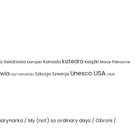
katedra
na światowa
Kanada
książki
kamper
Morze Północne
USA
Unesco
wia
Szkocja
Szwecja
styl romański
Utah
arynarka
My (not) so ordinary days
Obroni