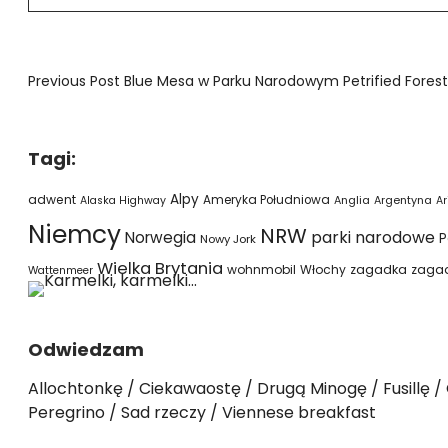
Previous Post
Blue Mesa w Parku Narodowym Petrified Forest
Tagi:
Alpy
adwent
Ameryka Południowa
Alaska Highway
Anglia
Argentyna
Ar
Niemcy
NRW
parki narodowe
Norwegia
P
Nowy Jork
Wielka Brytania
wohnmobil
Włochy
zagadka
zaga
Wattenmeer
Odwiedzam
Allochtonkę
Ciekawaostę
Drugą Minogę
Fusillę
Peregrino
Sad rzeczy
Viennese breakfast