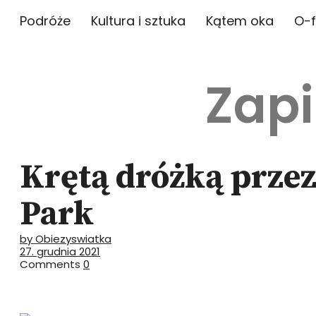
Podróże
Kultura i sztuka
Kątem oka
O-f
Zapi
Krętą dróżką przez 
Park
by Obiezyswiatka
27. grudnia 2021
Comments
0