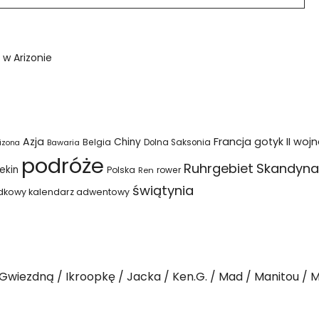
 w Arizonie
Azja
Francja
gotyk
II woj
Chiny
Belgia
Bawaria
Dolna Saksonia
izona
podróże
Ruhrgebiet
Skandyna
ekin
Polska
rower
Ren
świątynia
dkowy kalendarz adwentowy
Gwiezdną
Ikroopkę
Jacka
Ken.G.
Mad
Manitou
M