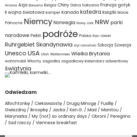
Azja
Francja
gotyk
Chiny
Belgia
Bawaria
Dolna Saksonia
Arizona
katedra
II wojna światowa
Kanada
książki
kamper
Morze
Niemcy
NRW
parki
Norwegia
Północne
Nowy Jork
podróże
narodowe
Pekin
Polska
rower
Ren
Ruhrgebiet
Skandynawia
Szkocja
Szwecja
styl romański
USA
Unesco
Wielka Brytania
Utah
Wattenmeer
wohnmobil
Włochy
zagadka
zagadkowy kalendarz adwentowy
świątynia
Odwiedzam
Allochtonkę
Ciekawaostę
Drugą Minogę
Fusillę
Gwiezdną
Ikroopkę
Jacka
Ken.G.
Mad
Manitou
Marynarka
My (not) so ordinary days
Obroni
Peregrino
Sad rzeczy
Viennese breakfast