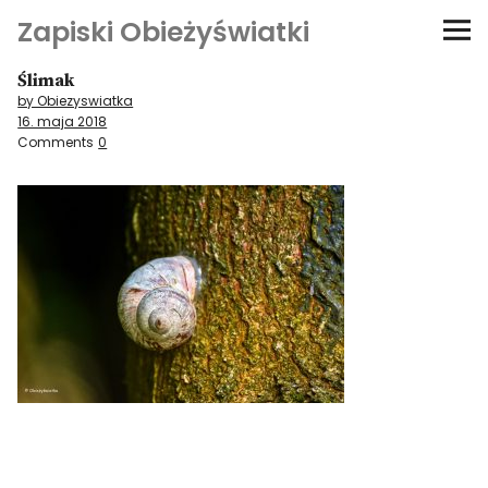
Zapiski Obieżyświatki
Ślimak
Podróże
by Obiezyswiatka
16. maja 2018
Kultura i sztuka
Comments
0
Kątem oka
O-fiszki
Niezwyczajne ściany
Dom na kółkach