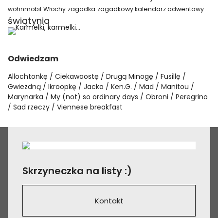
wohnmobil
Włochy
zagadka
zagadkowy kalendarz adwentowy
świątynia
Odwiedzam
Allochtonkę
Ciekawaostę
Drugą Minogę
Fusillę
Gwiezdną
Ikroopkę
Jacka
Ken.G.
Mad
Manitou
Marynarka
My (not) so ordinary days
Obroni
Peregrino
Sad rzeczy
Viennese breakfast
Skrzyneczka na listy :)
Kontakt