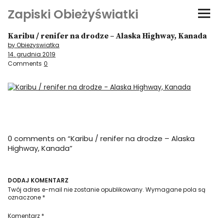
Zapiski Obieżyświatki
Karibu / renifer na drodze – Alaska Highway, Kanada
Podróże
by Obiezyswiatka
14. grudnia 2019
Kultura i sztuka
Comments
0
Kątem oka
O-fiszki
0 comments on “
Karibu / renifer na drodze – Alaska
Niezwyczajne ściany
Highway, Kanada
”
Dom na kółkach
DODAJ KOMENTARZ
Twój adres e-mail nie zostanie opublikowany.
Wymagane pola są
oznaczone
*
Komentarz
*