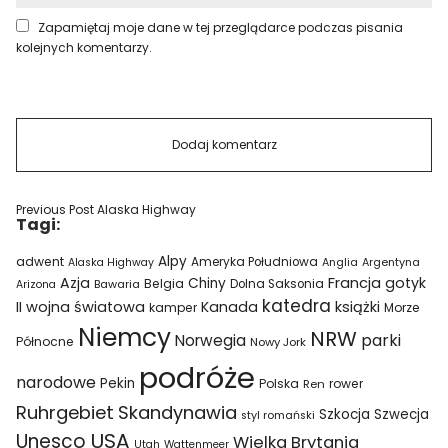
Zapamiętaj moje dane w tej przeglądarce podczas pisania
kolejnych komentarzy.
Previous Post
Alaska Highway
Tagi:
Alpy
adwent
Ameryka Południowa
Alaska Highway
Anglia
Argentyna
Azja
Francja
gotyk
Chiny
Belgia
Bawaria
Dolna Saksonia
Arizona
katedra
II wojna światowa
Kanada
książki
kamper
Morze
Niemcy
NRW
parki
Norwegia
Północne
Nowy Jork
podróże
narodowe
Pekin
Polska
rower
Ren
Ruhrgebiet
Skandynawia
Szkocja
Szwecja
styl romański
USA
Unesco
Wielka Brytania
Utah
Wattenmeer