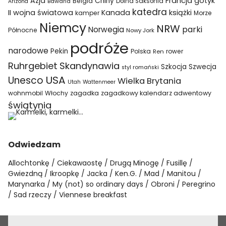
Azja
Francja
gotyk
Chiny
Belgia
Bawaria
Dolna Saksonia
Arizona
katedra
II wojna światowa
Kanada
książki
kamper
Morze
Niemcy
NRW
parki
Norwegia
Północne
Nowy Jork
podróże
narodowe
Pekin
Polska
rower
Ren
Ruhrgebiet
Skandynawia
Szkocja
Szwecja
styl romański
USA
Unesco
Wielka Brytania
Utah
Wattenmeer
wohnmobil
Włochy
zagadka
zagadkowy kalendarz adwentowy
świątynia
Odwiedzam
Allochtonkę
Ciekawaostę
Drugą Minogę
Fusillę
Gwiezdną
Ikroopkę
Jacka
Ken.G.
Mad
Manitou
Marynarka
My (not) so ordinary days
Obroni
Peregrino
Sad rzeczy
Viennese breakfast