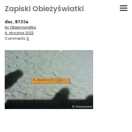
Zapiski Obieżyświatki
dsc_8735a
Podróże
by Obiezyswiatka
4. stycznia 2023
Kultura i sztuka
Comments
0
Kątem oka
O-fiszki
Niezwyczajne ściany
Dom na kółkach