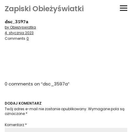
Zapiski Obieżyświatki
dsc_3597a
Podróże
by Obiezyswiatka
4. stycznia 2023
Kultura i sztuka
Comments
0
Kątem oka
O-fiszki
0 comments on “
dsc_3597a
”
Niezwyczajne ściany
Dom na kółkach
DODAJ KOMENTARZ
Twój adres e-mail nie zostanie opublikowany.
Wymagane pola są
oznaczone
*
Komentarz
*