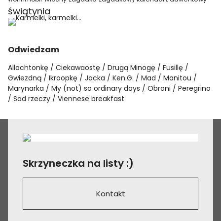
świątynia
Odwiedzam
Allochtonkę
Ciekawaostę
Drugą Minogę
Fusillę
Gwiezdną
Ikroopkę
Jacka
Ken.G.
Mad
Manitou
Marynarka
My (not) so ordinary days
Obroni
Peregrino
Sad rzeczy
Viennese breakfast
Skrzyneczka na listy :)
Kontakt