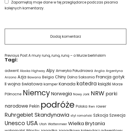
Zapamiętaj moje dane w tej przeglądarce podczas pisania
kolejnych komentarzy.
Previous Post
A mury runą, runą, runą – o Murze berlińskim
Tagi:
Alpy
adwent
Ameryka Południowa
Alaska Highway
Anglia
Argentyna
Azja
Francja
gotyk
Chiny
Belgia
Bawaria
Dolna Saksonia
Arizona
katedra
II wojna światowa
Kanada
książki
kamper
Morze
Niemcy
NRW
parki
Norwegia
Północne
Nowy Jork
podróże
narodowe
Pekin
Polska
rower
Ren
Ruhrgebiet
Skandynawia
Szkocja
Szwecja
styl romański
USA
Unesco
Wielka Brytania
Utah
Wattenmeer
wohnmobil
Włochy
zagadka
zagadkowy kalendarz adwentowy